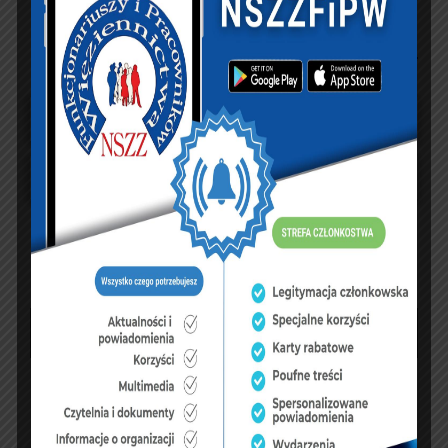
UBEZPIECZENIA
sierpień 2026
P
W
Ś
C
P
S
N
1
2
3
4
5
6
7
8
9