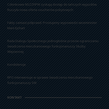
Członkowie NSZZFiPW zyskają dostęp do tańszych wyjazdów.
Ruszyła nowa oferta voucherów pobytowych
Fakty zamiast półprawd. Prostujemy wypowiedzi wiceminister
Marii Ejchart
Rada Dialogu Społecznego jednogłośnie przeciw ograniczaniu
świadczenia mieszkaniowego funkcjonariuszy Służby
Więziennej
Kondolencje
RPO interweniuje w sprawie świadczenia mieszkaniowego
funkcjonariuszy SW
KONTAKT