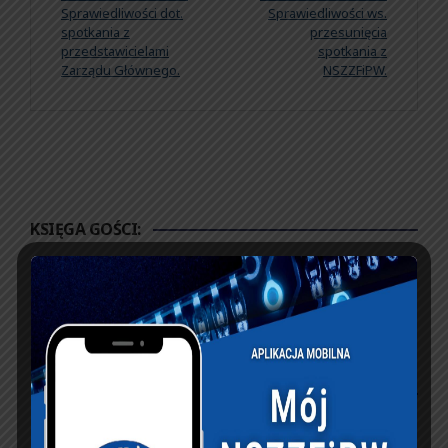
Sprawiedliwości dot.
Sprawiedliwości ws.
spotkania z
przesunięcia
przedstawicielami
spotkania z
Zarządu Głównego.
NSZZFiPW.
KSIĘGA GOŚCI:
Zobacz księgę
dopisz do księgi
NASZ FACEBOOK