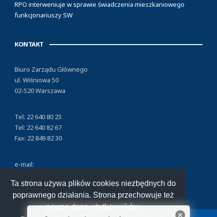
RPO interweniuje w sprawie świadczenia mieszkaniowego
funkcjonariuszy SW
KONTAKT
Biuro Zarządu Głównego
ul. Wiśniowa 50
02-520 Warszawa
Tel: 22 640 80 23
Tel: 22 640 82 67
Fax: 22 849 82 30
e-mail:
nszzfipw@nszzfipw.org.pl
Ta strona używa plików cookies niezbędnych do
poprawnego działania. Strona przechowuje też
pewne dane użytkowników.