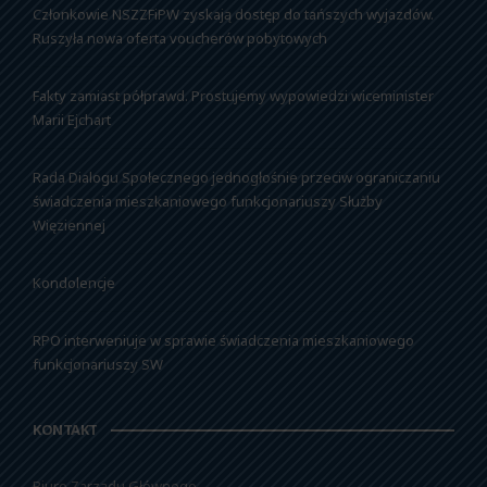
Członkowie NSZZFiPW zyskają dostęp do tańszych wyjazdów.
Ruszyła nowa oferta voucherów pobytowych
Fakty zamiast półprawd. Prostujemy wypowiedzi wiceminister
Marii Ejchart
Rada Dialogu Społecznego jednogłośnie przeciw ograniczaniu
świadczenia mieszkaniowego funkcjonariuszy Służby
Więziennej
Kondolencje
RPO interweniuje w sprawie świadczenia mieszkaniowego
funkcjonariuszy SW
KONTAKT
Biuro Zarządu Głównego