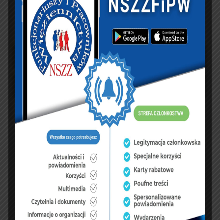
UBEZPIECZENIA
sierpień 2026
P
W
Ś
C
P
S
N
1
2
3
4
5
6
7
8
9