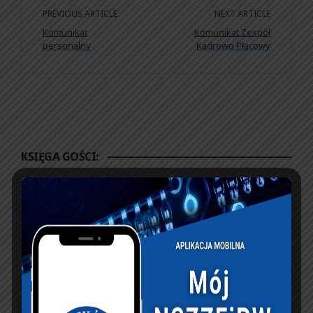
PREVIOUS ARTICLE
NEXT ARTICLE
Komunikat
Komunikat Zespół
personalny
Kadrowo Płacowy
KSIĘGA GOŚCI:
Zobacz księgę
dopisz do księgi
NASZ FACEBOOK