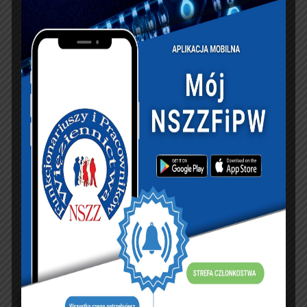
KSIĘGA GOŚCI:
Zobacz księgę
dopisz do księgi
NASZ FACEBOOK
UBEZPIECZENIA