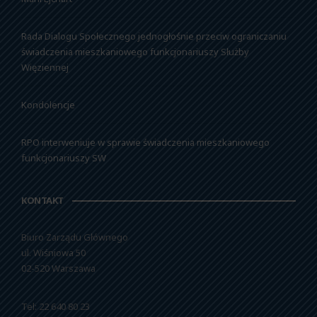
Rada Dialogu Społecznego jednogłośnie przeciw ograniczaniu
świadczenia mieszkaniowego funkcjonariuszy Służby
Więziennej
Kondolencje
RPO interweniuje w sprawie świadczenia mieszkaniowego
funkcjonariuszy SW
KONTAKT
Biuro Zarządu Głównego
ul. Wiśniowa 50
02-520 Warszawa
Tel: 22 640 80 23