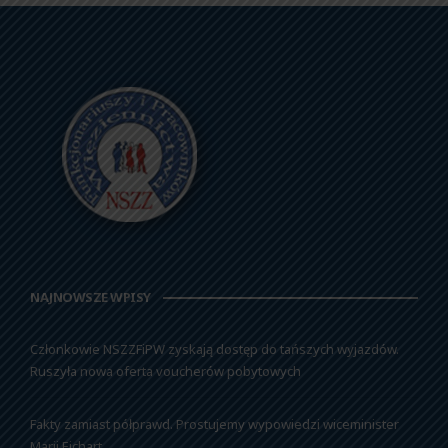
NAJNOWSZE WPISY
Członkowie NSZZFiPW zyskają dostęp do tańszych wyjazdów.
Ruszyła nowa oferta voucherów pobytowych
Fakty zamiast półprawd. Prostujemy wypowiedzi wiceminister
Marii Ejchart