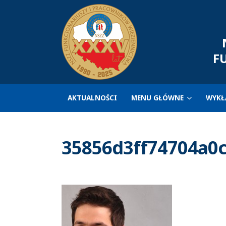
N
F
AKTUALNOŚCI
MENU GŁÓWNE
WYKŁ
35856d3ff74704a0