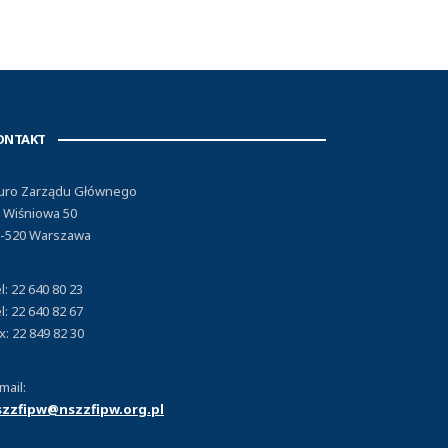
ONTAKT
uro Zarządu Głównego
. Wiśniowa 50
-520 Warszawa
l: 22 640 80 23
l: 22 640 82 67
x: 22 849 82 30
mail:
szzfipw@nszzfipw.org.pl