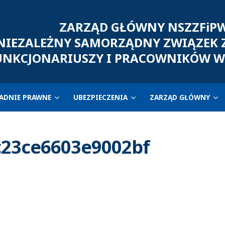
ZARZĄD GŁÓWNY NSZZFiP
IEZALEŻNY SAMORZĄDNY ZWIĄZEK
UNKCJONARIUSZY I PRACOWNIKÓW W
ADNIE PRAWNE
UBEZPIECZENIA
ZARZĄD GŁÓWNY
c23ce6603e9002bf