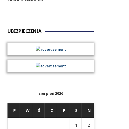
UBEZPIECZENIA
sierpień 2026
P
W
Ś
C
P
S
N
1
2