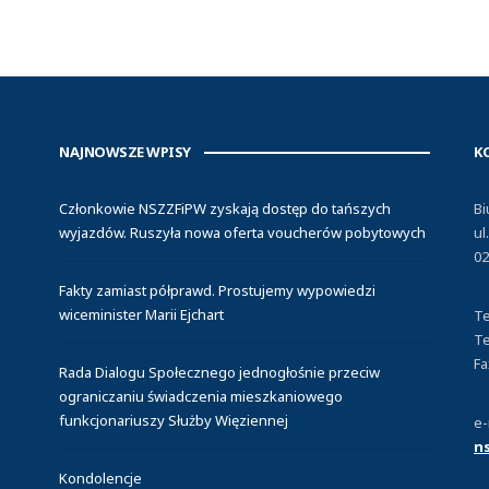
NAJNOWSZE WPISY
K
Członkowie NSZZFiPW zyskają dostęp do tańszych
Bi
wyjazdów. Ruszyła nowa oferta voucherów pobytowych
ul
02
Fakty zamiast półprawd. Prostujemy wypowiedzi
wiceminister Marii Ejchart
Te
Te
Fa
Rada Dialogu Społecznego jednogłośnie przeciw
ograniczaniu świadczenia mieszkaniowego
funkcjonariuszy Służby Więziennej
e-
n
Kondolencje