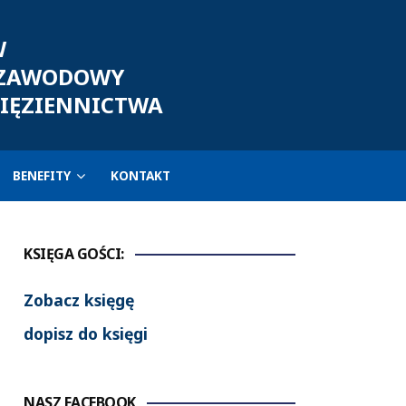
W
 ZAWODOWY
IĘZIENNICTWA
BENEFITY
KONTAKT
KSIĘGA GOŚCI:
Zobacz księgę
dopisz do księgi
NASZ FACEBOOK