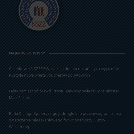
NAJNOWSZE WPISY
Członkowie NSZZFiPW zyskają dostęp do tańszych wyjazdów.
Ruszyła nowa oferta voucherów pobytowych
Fakty zamiast półprawd. Prostujemy wypowiedzi wiceminister
Marii Ejchart
Rada Dialogu Społecznego jednogłośnie przeciw ograniczaniu
świadczenia mieszkaniowego funkcjonariuszy Służby
Więziennej