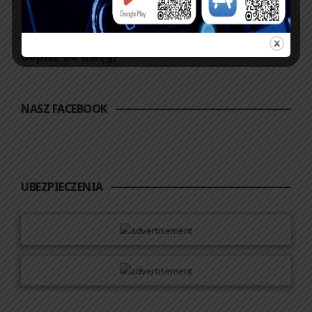
Zobacz księgę
dopisz do księgi
NASZ FACEBOOK
UBEZPIECZENIA