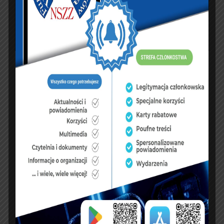
PREVIOUS ARTICLE
NEXT ARTICLE
Pilny Komunikat
Koniec Akcji
Zarządu Głównego
Protestacyjnej –
Komunikat
Podziękowania
KSIĘGA GOŚCI: