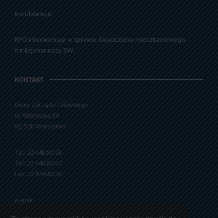
Kondolencje
RPO interweniuje w sprawie świadczenia mieszkaniowego
funkcjonariuszy SW
KONTAKT
Biuro Zarządu Głównego
ul. Wiśniowa 50
02-520 Warszawa
Tel: 22 640 80 23
Tel: 22 640 82 67
Fax: 22 849 82 30
e-mail:
nszzfipw@nszzfipw.org.pl