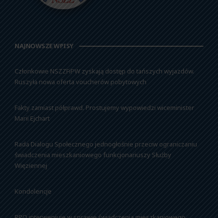
NAJNOWSZE WPISY
Członkowie NSZZFiPW zyskają dostęp do tańszych wyjazdów.
Ruszyła nowa oferta voucherów pobytowych
Fakty zamiast półprawd. Prostujemy wypowiedzi wiceminister
Marii Ejchart
Rada Dialogu Społecznego jednogłośnie przeciw ograniczaniu
świadczenia mieszkaniowego funkcjonariuszy Służby
Więziennej
Kondolencje
RPO interweniuje w sprawie świadczenia mieszkaniowego