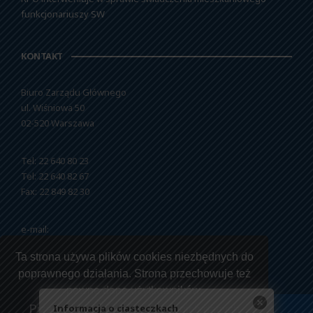
funkcjonariuszy SW
KONTAKT
Biuro Zarządu Głównego
ul. Wiśniowa 50
02-520 Warszawa
Tel: 22 640 80 23
Tel: 22 640 82 67
Fax: 22 849 82 30
e-mail:
nszzfipw@nszzfipw.org.pl
Ta strona używa plików cookies niezbędnych do
poprawnego działania. Strona przechowuje też
pewne dane użytkowników.
Informacja o ciasteczkach
Przeczytaj jak korzystamy z twoich danych