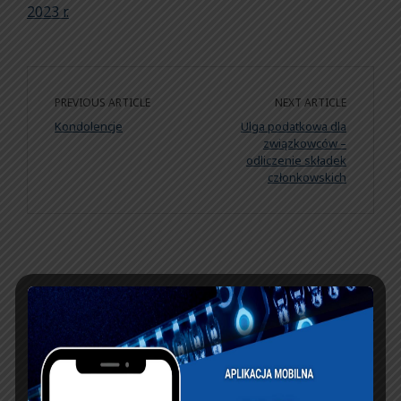
2023 r.
PREVIOUS ARTICLE
NEXT ARTICLE
Kondolencje
Ulga podatkowa dla
związkowców –
odliczenie składek
członkowskich
KSIĘGA GOŚCI:
Zobacz księgę
dopisz do księgi