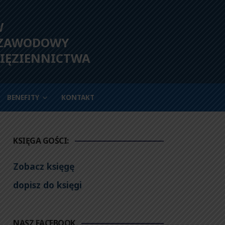
W
 ZAWODOWY
IĘZIENNICTWA
BENEFITY
KONTAKT
KSIĘGA GOŚCI:
Zobacz księgę
dopisz do księgi
NASZ FACEBOOK