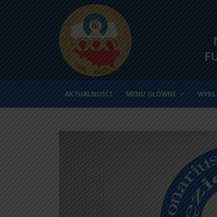
N
F
AKTUALNOŚCI
MENU GŁÓWNE
WYKŁ