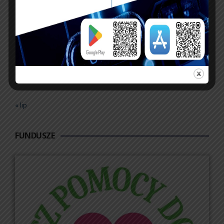
17
18
19
20
21
22
23
24
25
26
27
28
29
30
31
« lip
FUNDUSZE