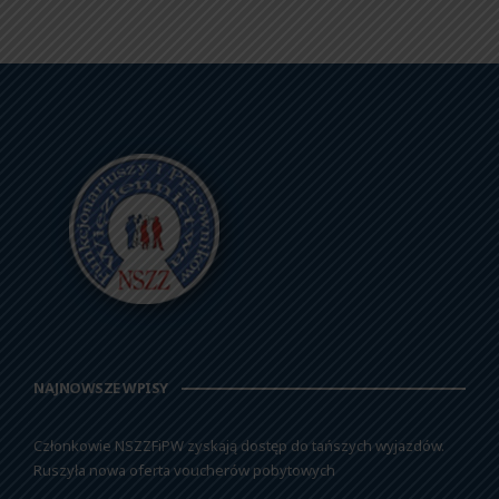
NAJNOWSZE WPISY
Członkowie NSZZFiPW zyskają dostęp do tańszych wyjazdów.
Ruszyła nowa oferta voucherów pobytowych