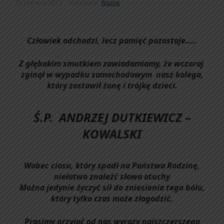
21 czerwca 2017
Kategorie:
Ważne
Człowiek odchodzi, lecz pamięć pozostaje…..
Z głębokim smutkiem zawiadamiamy, że wczoraj
zginął w wypadku samochodowym nasz kolega,
który zostawił żonę i trójkę dzieci.
Ś.P. ANDRZEJ DUTKIEWICZ –
KOWALSKI
Wobec ciosu, który spadł na Państwa Rodzinę,
niełatwo znaleźć słowa otuchy
Można jedynie życzyć sił do zniesienia tego bólu,
który tylko czas może złagodzić.
Prosimy przyjąć od nas wyrazy najszczerszego