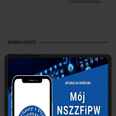
roku OSSW Popowo
KSIĘGA GOŚCI:
Zobacz księgę
dopisz do księgi
NASZ FACEBOOK
UBEZPIECZENIA