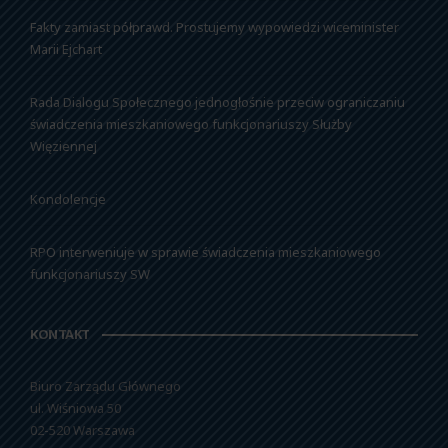
Fakty zamiast półprawd. Prostujemy wypowiedzi wiceminister
Marii Ejchart
Rada Dialogu Społecznego jednogłośnie przeciw ograniczaniu
świadczenia mieszkaniowego funkcjonariuszy Służby
Więziennej
Kondolencje
RPO interweniuje w sprawie świadczenia mieszkaniowego
funkcjonariuszy SW
KONTAKT
Biuro Zarządu Głównego
ul. Wiśniowa 50
02-520 Warszawa