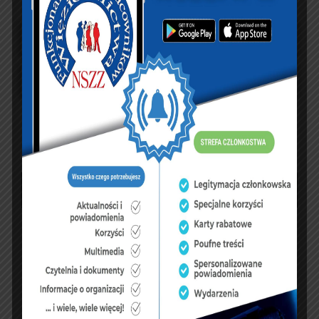
sierpień 2026
P
W
Ś
C
P
S
N
1
2
3
4
5
6
7
8
9
10
11
12
13
14
15
16