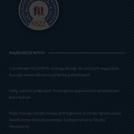
NAJNOWSZE WPISY
Członkowie NSZZFiPW zyskają dostęp do tańszych wyjazdów.
Ruszyła nowa oferta voucherów pobytowych
Fakty zamiast półprawd. Prostujemy wypowiedzi wiceminister
Marii Ejchart
Rada Dialogu Społecznego jednogłośnie przeciw ograniczaniu
świadczenia mieszkaniowego funkcjonariuszy Służby
Więziennej