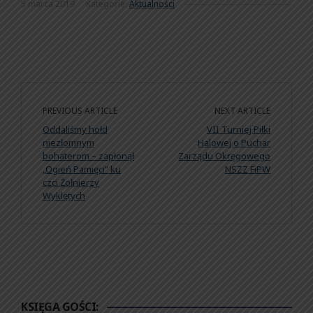
5 marca 2019
Kategorie:
Aktualności
PREVIOUS ARTICLE
NEXT ARTICLE
Oddaliśmy hołd
VII Turniej Piłki
niezłomnym
Halowej o Puchar
bohaterom – zapłonął
Zarządu Okręgowego
„Ogień Pamięci” ku
NSZZ FiPW
czci Żołnierzy
Wyklętych
KSIĘGA GOŚCI: