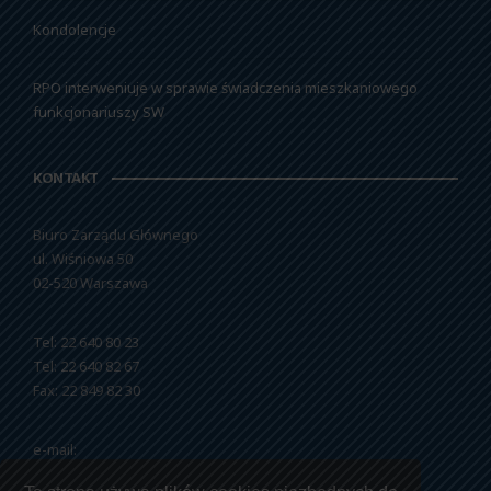
Kondolencje
RPO interweniuje w sprawie świadczenia mieszkaniowego
funkcjonariuszy SW
KONTAKT
Biuro Zarządu Głównego
ul. Wiśniowa 50
02-520 Warszawa
Tel: 22 640 80 23
Tel: 22 640 82 67
Fax: 22 849 82 30
e-mail:
nszzfipw@nszzfipw.org.pl