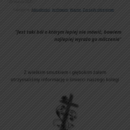
29 marca 2021
Kategorie:
Aktualności
,
Archiwum
,
Ważne
,
Zarządy okręgowe
“Jest taki ból o którym lepiej nie mówić, bowiem
najlepiej wyraża go milczenie
“
Z wielkim smutkiem i głębokim żalem
otrzymaliśmy informację o śmierci naszego kolegi