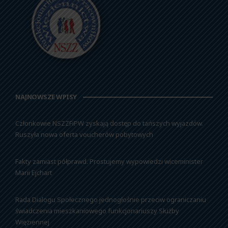
NAJNOWSZE WPISY
Członkowie NSZZFiPW zyskają dostęp do tańszych wyjazdów.
Ruszyła nowa oferta voucherów pobytowych
Fakty zamiast półprawd. Prostujemy wypowiedzi wiceminister
Marii Ejchart
Rada Dialogu Społecznego jednogłośnie przeciw ograniczaniu
świadczenia mieszkaniowego funkcjonariuszy Służby
Więziennej