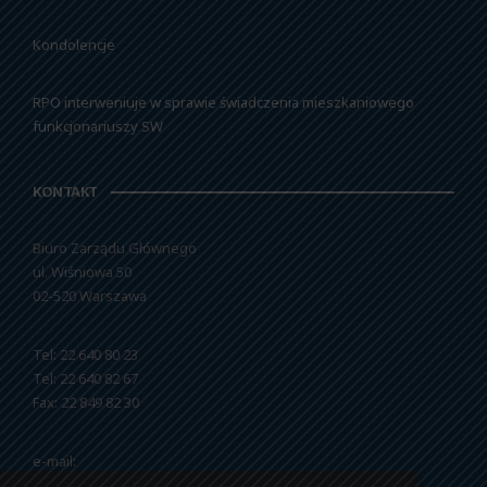
Kondolencje
RPO interweniuje w sprawie świadczenia mieszkaniowego
funkcjonariuszy SW
KONTAKT
Biuro Zarządu Głównego
ul. Wiśniowa 50
02-520 Warszawa
Tel: 22 640 80 23
Tel: 22 640 82 67
Fax: 22 849 82 30
e-mail:
nszzfipw@nszzfipw.org.pl