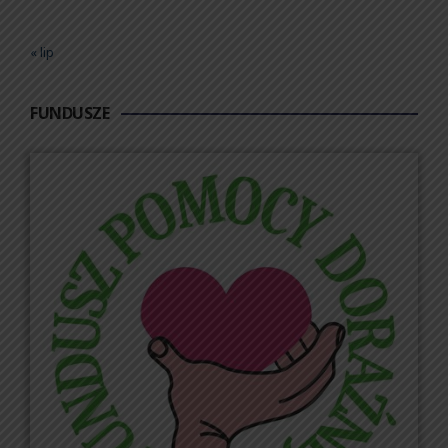
« lip
FUNDUSZE