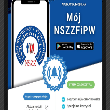
KSIĘGA GOŚCI:
Zobacz księgę
dopisz do księgi
NASZ FACEBOOK
UBEZPIECZENIA