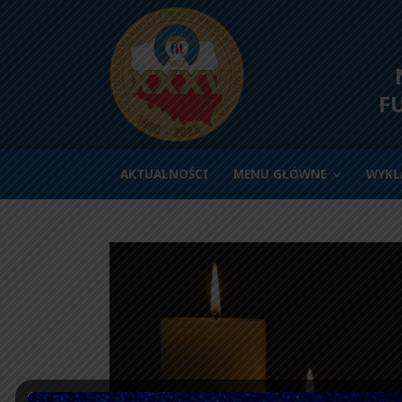
N
F
AKTUALNOŚCI
MENU GŁÓWNE
WYKŁ