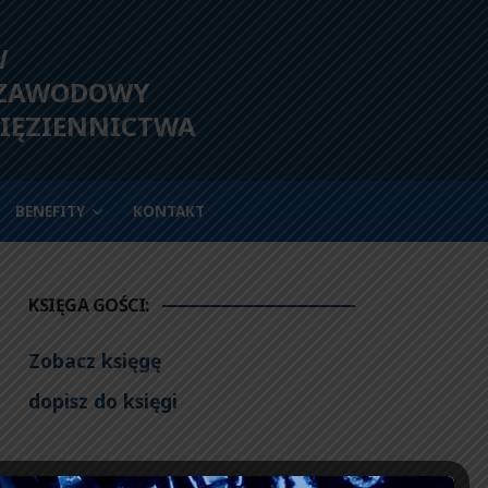
W
 ZAWODOWY
IĘZIENNICTWA
BENEFITY
KONTAKT
KSIĘGA GOŚCI:
Zobacz księgę
dopisz do księgi
NASZ FACEBOOK