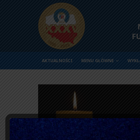
N
F
AKTUALNOŚCI
MENU GŁÓWNE
WYKŁ