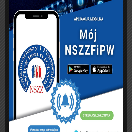
KSIĘGA GOŚCI:
Zobacz księgę
dopisz do księgi
NASZ FACEBOOK
UBEZPIECZENIA