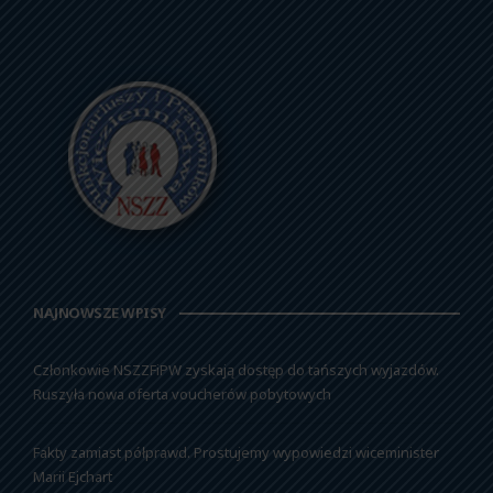
NAJNOWSZE WPISY
Członkowie NSZZFiPW zyskają dostęp do tańszych wyjazdów.
Ruszyła nowa oferta voucherów pobytowych
Fakty zamiast półprawd. Prostujemy wypowiedzi wiceminister
Marii Ejchart