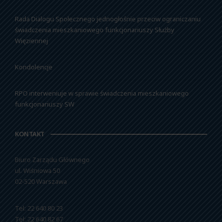
Rada Dialogu Społecznego jednogłośnie przeciw ograniczaniu
świadczenia mieszkaniowego funkcjonariuszy Służby
Więziennej
Kondolencje
RPO interweniuje w sprawie świadczenia mieszkaniowego
funkcjonariuszy SW
KONTAKT
Biuro Zarządu Głównego
ul. Wiśniowa 50
02-520 Warszawa
Tel: 22 640 80 23
Tel: 22 640 82 67