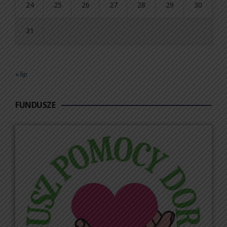
24
25
26
27
28
29
30
31
« lip
FUNDUSZE