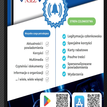
mowa w przepisach o zapobieganiu oraz
zwalczaniu zakażeń i chorób zakaźnych u ludzi,
jeżeli podleganie tej kwarantannie lub izolacji
powstało w związku z wykonywaniem zadań
służbowych w okresie ogłoszenia stanu zagrożenia
epidemicznego lub stanu epidemii z powodu tej
choroby”. By móc skorzystać z nowych rozwiązań,
konieczne będzie jednak pisemne potwierdzenie
od przełożonego dotyczące wykonywania zadań
służbowych, czyli mówiąc wprost potwierdzenie czy
zarażenie (lub kontakt z zarażonym) powstało w
trakcie służby czy poza nią.
Wciąż otwartym pytaniem pozostaje, jak formacje
podejdą do kwestii wyrównań dla tych
funkcjonariuszy, którzy na kwarantannie lub
izolacji, w związku wykonywaniem obowiązków