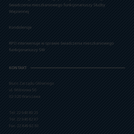
świadczenia mieszkaniowego funkcjonariuszy Służby
Więziennej
Kondolencje
RPO interweniuje w sprawie świadczenia mieszkaniowego
funkcjonariuszy SW
KONTAKT
Biuro Zarządu Głównego
ul. Wiśniowa 50
02-520 Warszawa
Tel: 22 640 80 23
Tel: 22 640 82 67
Fax: 22 849 82 30