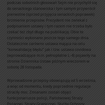
podczas sobotnich głosowań Sejm nie przychylił się
do senackiego stanowiska i tym samym przywrócił
pierwotne (sprzed przyjęcia senackich poprawek)
brzmienie przepisów. Prezydent nie zwlekał z
podpisaniem ustawy i tym razem nie trzeba było
czekać też zbyt długo na publikację. Obie te
czynności wykonano jeszcze tego samego dnia.
Ostatecznie zarówno ustawa mająca na celu
“konwalidację błędu” jak i tzw. ustawa covidowa
(wprowadzające m.in. pełnopłatne L-4) pojawiły na
stronie Dziennika Ustaw późnym wieczorem w
sobotę 28 listopada.
Wprowadzone przepisy obowiązują od 5 września,
a więc od momentu, kiedy poprzednie regulacje
straciły moc. Zmianami zostali objęci
funkcjonariusze policji, Państwowej Straży
Pożarnej, Straży Granicznej, Służby Ochrony