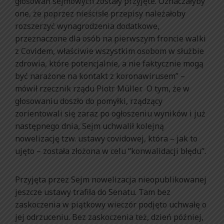
głosowań sejmowych zostały przyjęte. Oznaczałyby
one, że poprzez nieścisłe przepisy należałoby
rozszerzyć wynagrodzenia dodatkowe,
przeznaczone dla osób na pierwszym froncie walki
z Covidem, właściwie wszystkim osobom w służbie
zdrowia, które potencjalnie, a nie faktycznie mogą
być narażone na kontakt z koronawirusem” –
mówił rzecznik rządu Piotr Müller. O tym, że w
głosowaniu doszło do pomyłki, rządzący
zorientowali się zaraz po ogłoszeniu wyników i już
następnego dnia, Sejm uchwalił kolejną
nowelizację tzw. ustawy covidowej, która – jak to
ujęto – została złożona w celu “konwalidacji błędu”.
Przyjęta przez Sejm nowelizacja nieopublikowanej
jeszcze ustawy trafiła do Senatu. Tam bez
zaskoczenia w piątkowy wieczór podjęto uchwałę o
jej odrzuceniu. Bez zaskoczenia też, dzień później,