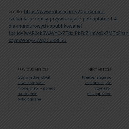
źródło:
https://www.infosecurity24.pl/koniec-
czekania-przepisy-przywracajace-pelnoplatne-l-4-
dla-mundurowych-opublikowane?
fbclid=IwAR2obSWAVYCxZTdc_PbFdZKmVg9x7MTxFhsn
xaypxWoryGuVqZCuK8E5U
PREVIOUS ARTICLE
NEXT ARTICLE
Gdy w jednej chwili
Premier sięga po
zawala się świat
zaskórniaki, ale
młodej matki – pomoc
trzynastki
na leczenie
niezagrożone
onkologiczne