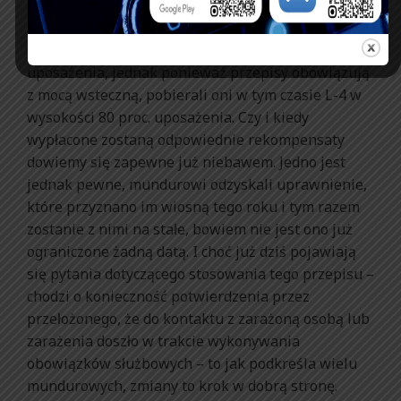
służbowych, przebywali między 5 września a datą
publikacji ustawy. Zgodnie z przepisami
mundurowi powinni otrzymać 100 proc.
uposażenia, jednak ponieważ przepisy obowiązują
z mocą wsteczną, pobierali oni w tym czasie L-4 w
wysokości 80 proc. uposażenia. Czy i kiedy
wypłacone zostaną odpowiednie rekompensaty
dowiemy się zapewne już niebawem. Jedno jest
jednak pewne, mundurowi odzyskali uprawnienie,
które przyznano im wiosną tego roku i tym razem
zostanie z nimi na stałe, bowiem nie jest ono już
ograniczone żadną datą. I choć już dziś pojawiają
się pytania dotyczącego stosowania tego przepisu –
chodzi o konieczność potwierdzenia przez
przełożonego, że do kontaktu z zarażoną osobą lub
zarażenia doszło w trakcie wykonywania
obowiązków służbowych – to jak podkreśla wielu
mundurowych, zmiany to krok w dobrą stronę.