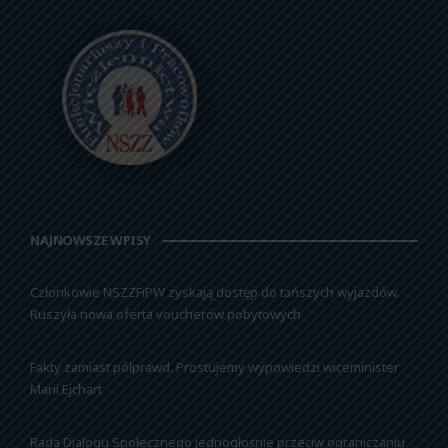
NAJNOWSZE WPISY
Członkowie NSZZFiPW zyskają dostęp do tańszych wyjazdów.
Ruszyła nowa oferta voucherów pobytowych
Fakty zamiast półprawd. Prostujemy wypowiedzi wiceminister
Marii Ejchart
Rada Dialogu Społecznego jednogłośnie przeciw ograniczaniu