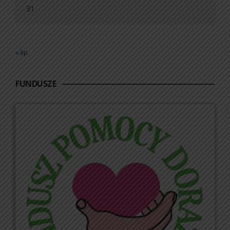
31
« lip
FUNDUSZE