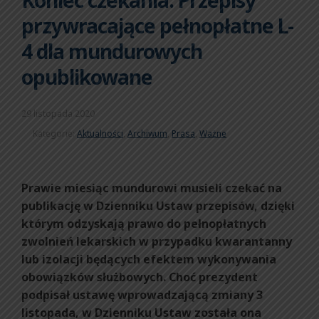
przywracające pełnopłatne L-
4 dla mundurowych
opublikowane
29 listopada 2020
Kategorie:
Aktualności
,
Archiwum
,
Prasa
,
Ważne
Prawie miesiąc mundurowi musieli czekać na
publikację w Dzienniku Ustaw przepisów, dzięki
którym odzyskają prawo do pełnopłatnych
zwolnień lekarskich w przypadku kwarantanny
lub izolacji będących efektem wykonywania
obowiązków służbowych. Choć prezydent
podpisał ustawę wprowadzającą zmiany 3
listopada, w Dzienniku Ustaw została ona