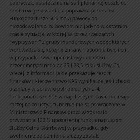
poprawek, ostatecznie na sali plenarnej doszło do
remisu w głosowaniu, a poprawka przepadła.
Funkcjonariusze SCS mają powody do
niezadowolenia, to bowiem nie jedyna w ostatnim
czasie sytuacja, w której są przez rządzących
“wypisywani” z grupy mundurowych wobec których
wprowadza się kolejne zmiany. Podobnie było m.in.
w przypadku tzw. superustawy i dodatku
przedemerytalnego po 25 i 28,5 roku służby. Co
więcej, z informacji jakie przekazuje resort
finansów i kierownictwo KAS wynika, że jeśli chodzi
o zmiany w sprawie pełnopłatnych L-4,
funkcjonariusze SCS w najbliższym czasie nie maja
raczej na co liczyć. “Obecnie nie są prowadzone w
Ministerstwie Finansów prace w zakresie
przyznania 100 % uposażenia funkcjonariuszom
Służby Celno-Skarbowej w przypadku, gdy
zwolnienie od pełnienia służby zostało