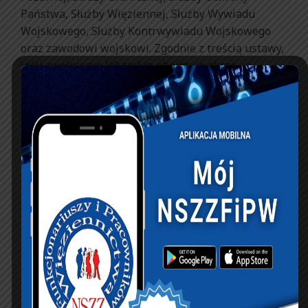
Państwa, Służby Więziennej, Służby Wywiadu
Wojskowego, Służby Kontrwywiadu Wojskowego
oraz zawodowi wojskowi. Zgodnie z treścią ustawy,
jeśli zwolnienie lekarskie obejmuje okres, w
którym mundurowy jest zwolniony od zajęć
służbowych z powodu “stwierdzenia zakażenia lub
zachorowania na chorobę, o której mowa w
przepisach o zapobieganiu oraz zwalczaniu
zakażeń i chorób zakaźnych u ludzi, przy czym
stwierdzenie zakażenia lub zachorowanie powstało
w związku z wykonywaniem zadań służbowych w
okresie ogłoszenia stanu zagrożenia
epidemicznego lub stanu epidemii z powodu tej
choroby” zachowa on prawo do 100 proc.
uposażenia. Takie prawo przysługuje też
mundurowym w sytuacji powstałej “na skutek
podlegania obowiązkowej kwarantannie, izolacji
lub izolacji w warunkach domowych, o których