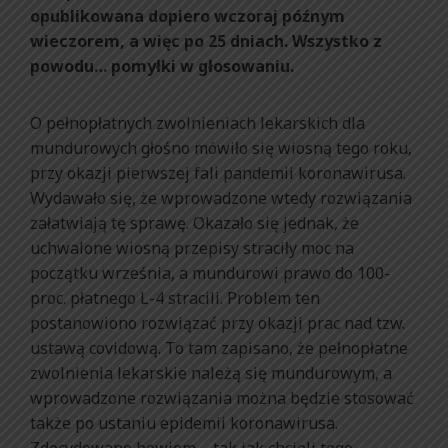
opublikowana dopiero wczoraj późnym
wieczorem, a więc po 25 dniach. Wszystko z
powodu… pomyłki w głosowaniu.
O pełnopłatnych zwolnieniach lekarskich dla
mundurowych głośno mówiło się wiosną tego roku,
przy okazji pierwszej fali pandemii koronawirusa.
Wydawało się, że wprowadzone wtedy rozwiązania
załatwiają tę sprawę. Okazało się jednak, że
uchwalone wiosną przepisy straciły moc na
początku września, a mundurowi prawo do 100-
proc. płatnego L-4 stracili. Problem ten
postanowiono rozwiązać przy okazji prac nad tzw.
ustawą covidową. To tam zapisano, że pełnopłatne
zwolnienia lekarskie należą się mundurowym, a
wprowadzone rozwiązania można będzie stosować
także po ustaniu epidemii koronawirusa.
Zdecydowano bowiem – tak jak chcieli tego