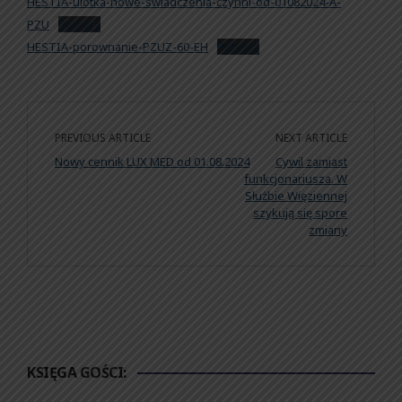
HESTIA-ulotka-nowe-swiadczenia-czynni-od-01082024-A-
PZU
Pobierz
HESTIA-porownanie-PZUZ-60-EH
Pobierz
PREVIOUS ARTICLE
NEXT ARTICLE
Nowy cennik LUX MED od 01.08.2024
Cywil zamiast
funkcjonariusza. W
Służbie Więziennej
szykują się spore
zmiany
KSIĘGA GOŚCI: