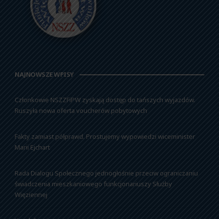
NAJNOWSZE WPISY
Członkowie NSZZFiPW zyskają dostęp do tańszych wyjazdów.
Ruszyła nowa oferta voucherów pobytowych
Fakty zamiast półprawd. Prostujemy wypowiedzi wiceminister
Marii Ejchart
Rada Dialogu Społecznego jednogłośnie przeciw ograniczaniu
świadczenia mieszkaniowego funkcjonariuszy Służby
Więziennej