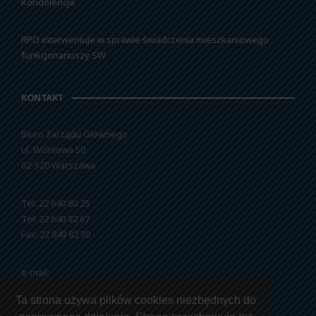
Kondolencje
RPO interweniuje w sprawie świadczenia mieszkaniowego
funkcjonariuszy SW
KONTAKT
Biuro Zarządu Głównego
ul. Wiśniowa 50
02-520 Warszawa
Tel: 22 640 80 23
Tel: 22 640 82 67
Fax: 22 849 82 30
e-mail:
nszzfipw@nszzfipw.org.pl
Ta strona używa plików cookies niezbędnych do