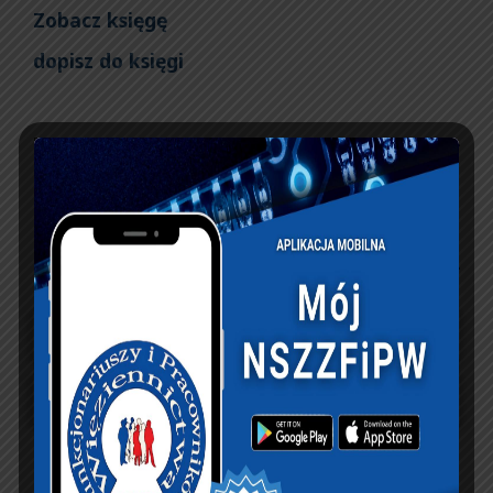
Zobacz księgę
dopisz do księgi
NASZ FACEBOOK
UBEZPIECZENIA