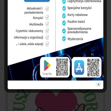
24
25
26
27
28
29
30
31
« lip
FUNDUSZE