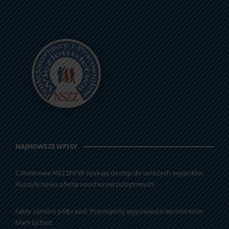
NAJNOWSZE WPISY
Członkowie NSZZFiPW zyskają dostęp do tańszych wyjazdów.
Ruszyła nowa oferta voucherów pobytowych
Fakty zamiast półprawd. Prostujemy wypowiedzi wiceminister
Marii Ejchart