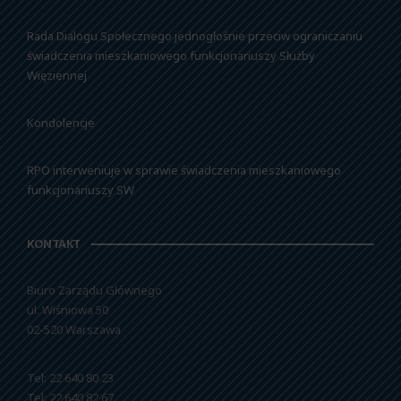
Rada Dialogu Społecznego jednogłośnie przeciw ograniczaniu
świadczenia mieszkaniowego funkcjonariuszy Służby
Więziennej
Kondolencje
RPO interweniuje w sprawie świadczenia mieszkaniowego
funkcjonariuszy SW
KONTAKT
Biuro Zarządu Głównego
ul. Wiśniowa 50
02-520 Warszawa
Tel: 22 640 80 23
Tel: 22 640 82 67