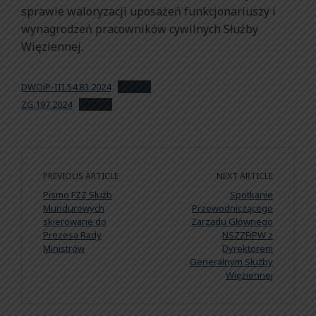
sprawie waloryzacji uposażeń funkcjonariuszy i
wynagrodzeń pracowników cywilnych Służby
Więziennej.
DWOiP-III.54.83.2024
Pobierz
ZG.197.2024
Pobierz
PREVIOUS ARTICLE
NEXT ARTICLE
Pismo FZZ Służb
Spotkanie
Mundurowych
Przewodniczącego
skierowane do
Zarządu Głównego
Prezesa Rady
NSZZFiPW z
Ministrów
Dyrektorem
Generalnym Służby
Więziennej