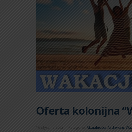
Oferta kolonijna “
16 stycznia 2023
Kategorie:
Aktualności
,
Archiwum
,
Wa