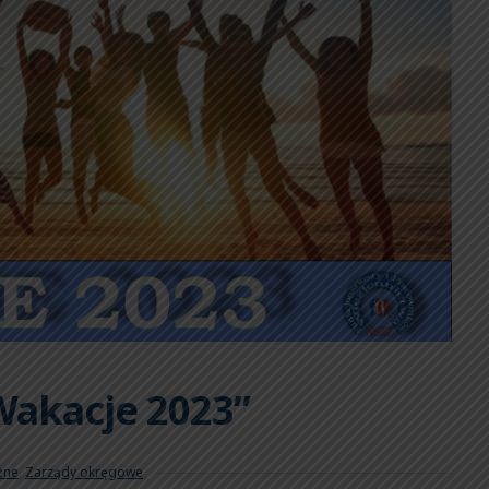
Wakacje 2023”
żne
,
Zarządy okręgowe