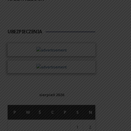
UBEZPIECZENIA
sierpień 2026
P
W
Ś
C
P
S
N
1
2