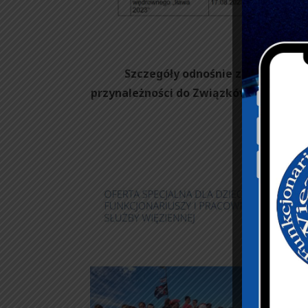
Szczegóły odnośnie zapisów, wyso
przynależności do Związków Zawodowy
stronę
ht
Kolonie