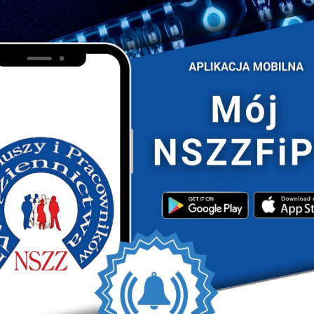
kości zaliczki oraz dofinansowania z tytułu
ch będziemy podawać na bieżąco. Prosimy śledzić
tps://nszzfipw.org.pl/
 w Mielnie-Unieściu