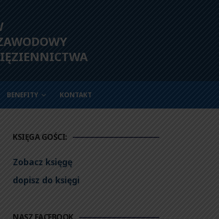
W
 ZAWODOWY
IĘZIENNICTWA
BENEFITY
KONTAKT
KSIĘGA GOŚCI:
Zobacz księgę
dopisz do księgi
NASZ FACEBOOK