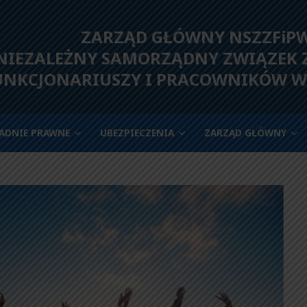
ZARZĄD GŁÓWNY NSZZFiP
IEZALEŻNY SAMORZĄDNY ZWIĄZEK
UNKCJONARIUSZY I PRACOWNIKÓW W
ADNIE PRAWNE
UBEZPIECZENIA
ZARZĄD GŁÓWNY