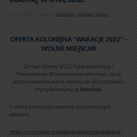
11 lipca 2022
Kategorie:
Aktualności
,
Archiwum
,
Ważne
OFERTA KOLONIJNA “WAKACJE 2022” –
WOLNE MIEJSCA!!!
Zarząd Główny NSZZ Funkcjonariuszy i
Pracowników Więziennictwa informuje, że są
jeszcze ostatnie wolne miejsca do skorzystania z
oferty kolonijnej w
Unieściu.
Z ofertą można się zapoznać pod poniższym
adresem:
https://nszzfipw.org.pl/oferta-kolonijna-wakacje-