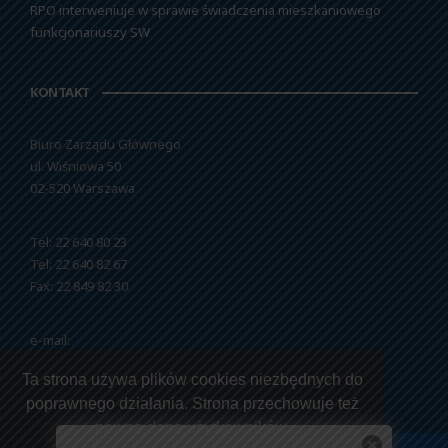
RPO interweniuje w sprawie świadczenia mieszkaniowego
funkcjonariuszy SW
KONTAKT
Biuro Zarządu Głównego
ul. Wiśniowa 50
02-520 Warszawa
Tel: 22 640 80 23
Tel: 22 640 82 67
Fax: 22 849 82 30
e-mail:
nszzfipw@nszzfipw.org.pl
Ta strona używa plików cookies niezbędnych do
poprawnego działania. Strona przechowuje też
pewne dane użytkowników.