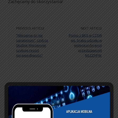
Zachęcamy do skorzystania!
PREVIOUS ARTICLE
NEXT ARTICLE
“Więzienie to nie
Pismo z BKS w CZSW
sanatorium”, czyli co
ws. braku udziału w
Służbie Więziennej
wideokonferencji
szykuje resort
przedstawicieli
sprawiedliwości?
NSZZFiPW.
KSIĘGA GOŚCI:
Zobacz księgę