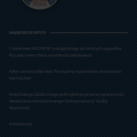
NAJNOWSZE WPISY
Członkowie NSZZFiPW zyskają dostęp do tańszych wyjazdów.
Ruszyła nowa oferta voucherów pobytowych
Fakty zamiast półprawd. Prostujemy wypowiedzi wiceminister
Marii Ejchart
Rada Dialogu Społecznego jednogłośnie przeciw ograniczaniu
świadczenia mieszkaniowego funkcjonariuszy Służby
Więziennej
Kondolencje