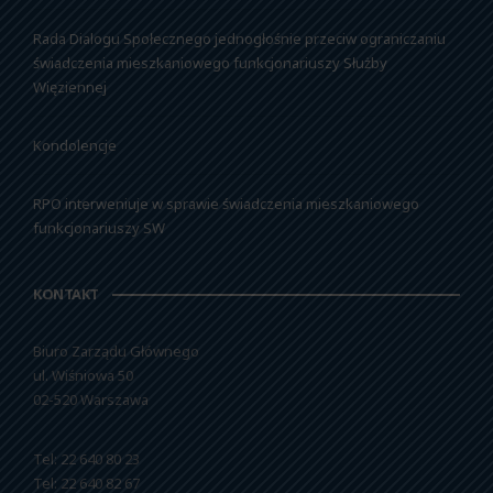
Rada Dialogu Społecznego jednogłośnie przeciw ograniczaniu
świadczenia mieszkaniowego funkcjonariuszy Służby
Więziennej
Kondolencje
RPO interweniuje w sprawie świadczenia mieszkaniowego
funkcjonariuszy SW
KONTAKT
Biuro Zarządu Głównego
ul. Wiśniowa 50
02-520 Warszawa
Tel: 22 640 80 23
Tel: 22 640 82 67