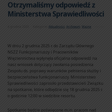
Otrzymaliśmy odpowiedź z
Ministerstwa Sprawiedliwości
4 grudnia 2025
Kategorie:
Aktualności
,
Archiwum
,
Ważne
W dniu 2 grudnia 2025 r. do Zarządu Głównego
NSZZ Funkcjonariuszy i Pracowników
Więziennictwa wpłynęła oficjalna odpowiedź na
nasz wniosek dotyczący zwołania posiedzenia
Zespołu ds. poprawy warunków pełnienia służby i
bezpieczeństwa funkcjonariuszy. Ministerstwo
Sprawiedliwości zaprosiło przedstawicieli Związku
na spotkanie, które odbędzie się 18 grudnia 2025 r.
o godzinie 12:00 w siedzibie resortu.
Spotkanie będzie poświęcone m.in. pracom nad