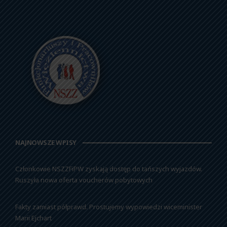
NAJNOWSZE WPISY
Członkowie NSZZFiPW zyskają dostęp do tańszych wyjazdów.
Ruszyła nowa oferta voucherów pobytowych
Fakty zamiast półprawd. Prostujemy wypowiedzi wiceminister
Marii Ejchart