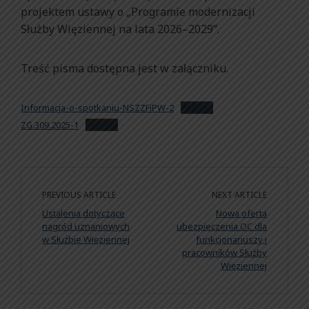
projektem ustawy o „Programie modernizacji
Służby Więziennej na lata 2026–2029”.
Treść pisma dostępna jest w załączniku.
Informacja-o-spotkaniu-NSZZFiPW-2
Pobierz
ZG.309.2025-1
Pobierz
PREVIOUS ARTICLE
NEXT ARTICLE
Ustalenia dotyczące
Nowa oferta
nagród uznaniowych
ubezpieczenia OC dla
w Służbie Więziennej
funkcjonariuszy i
pracowników Służby
Więziennej