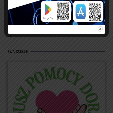
24
25
26
27
28
29
30
31
« lip
FUNDUSZE