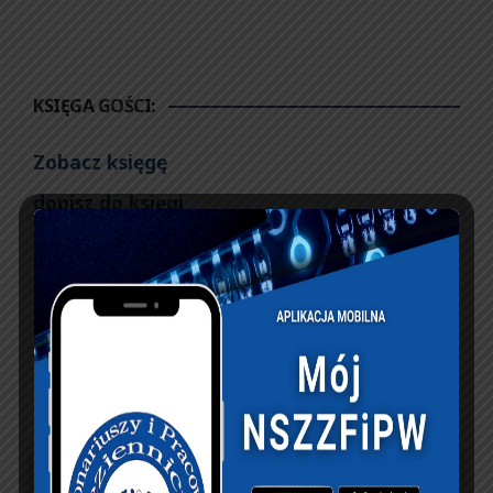
KSIĘGA GOŚCI:
Zobacz księgę
dopisz do księgi
NASZ FACEBOOK
UBEZPIECZENIA