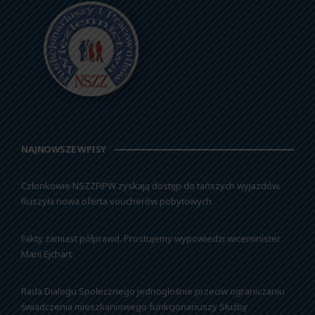
NAJNOWSZE WPISY
Członkowie NSZZFiPW zyskają dostęp do tańszych wyjazdów.
Ruszyła nowa oferta voucherów pobytowych
Fakty zamiast półprawd. Prostujemy wypowiedzi wiceminister
Marii Ejchart
Rada Dialogu Społecznego jednogłośnie przeciw ograniczaniu
świadczenia mieszkaniowego funkcjonariuszy Służby