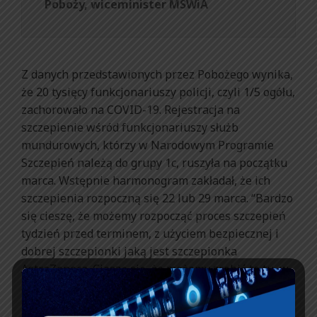
Poboży, wiceminister MSWiA
Z danych przedstawionych przez Pobożego wynika,
że 20 tysięcy funkcjonariuszy policji, czyli 1/5 ogółu,
zachorowało na COVID-19. Rejestracja na
szczepienie wśród funkcjonariuszy służb
mundurowych, którzy w Narodowym Programie
Szczepień należą do grupy 1c, ruszyła na początku
marca. Wstępnie harmonogram zakładał, że ich
szczepienia rozpoczną się 22 lub 29 marca. “Bardzo
się cieszę, że możemy rozpocząć proces szczepień
tydzień przed terminem, z użyciem bezpiecznej i
dobrej szczepionki jaką jest szczepionka
AstraZeneca. Cieszę się, że możemy zrobić to tu, w
Szpitalu Narodowym” – powiedział wiceszef
MSWiA.