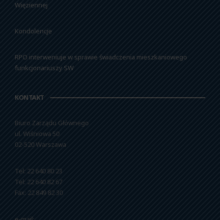
Więziennej
Kondolencje
RPO interweniuje w sprawie świadczenia mieszkaniowego
funkcjonariuszy SW
KONTAKT
Biuro Zarządu Głównego
ul. Wiśniowa 50
02-520 Warszawa
Tel: 22 640 80 23
Tel: 22 640 82 67
Fax: 22 849 82 30
e-mail: