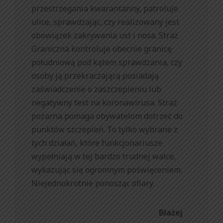
przestrzegania kwarantanny, patroluje
ulice, sprawdzając, czy realizowany jest
obowiązek zakrywania ust i nosa. Straż
Graniczna kontroluje obecnie granicę
południową pod kątem sprawdzania, czy
osoby ją przekraczającą posiadają
zaświadczenie o zaszczepieniu lub
negatywny test na koronawirusa. Straż
pożarna pomaga obywatelom dotrzeć do
punktów szczepień. To tylko wybrane z
tych działań, które funkcjonariusze
wypełniają w tej bardzo trudnej walce,
wykazując się ogromnym poświęceniem.
Niejednokrotnie ponosząc ofiary.
Błażej