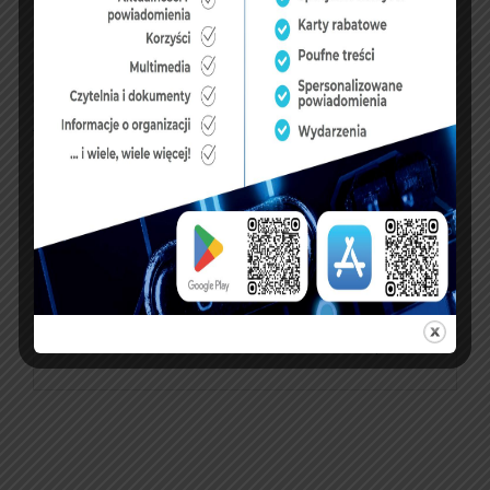
logistycznie, w taki sposób, aby nie zakłócać
normalnego przebiegu służby.
źródło:
https://www.infosecurity24.pl/pierwszy-
mundurowy-zaszczepiony-przeciw-covid-19
PREVIOUS ARTICLE
NEXT ARTICLE
Startują szczepienia
Funkcjonariusze
służb mundurowych
Służby Więziennej
Zakładu Karnego w
Hrubieszowie niosą
pomoc.