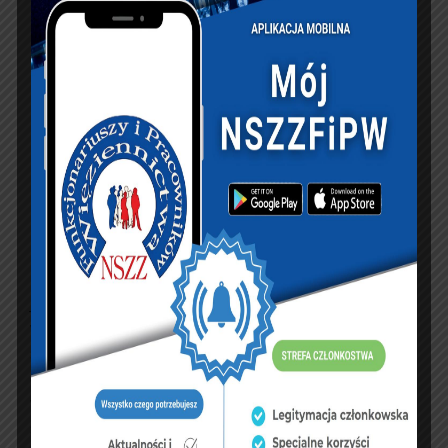
Poboży dodał, że proces szczepień funkcjonariuszy
będzie się odbywał w szpitalach węzłowych oraz w
133 placówkach służby zdrowia.
Jak informował na początku marca br. Maciej Wąsik,
wiceminister MSWiA, w zależności od formacji
służb mundurowych podległych resortowi, liczba
chętnych do zaszczepienia się przeciwko Covid-19
waha się w granicach 60-70 proc. Zapewnił, że
szczepienia będą prowadzone sprawnie