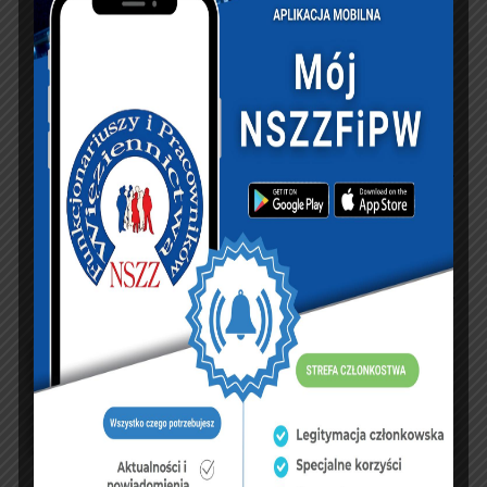
Zobacz księgę
dopisz do księgi
NASZ FACEBOOK
UBEZPIECZENIA