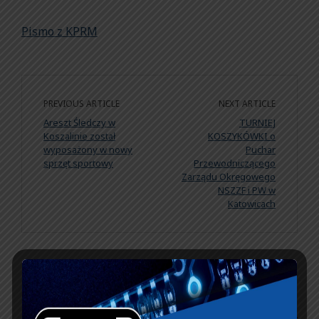
Pismo z KPRM
PREVIOUS ARTICLE
NEXT ARTICLE
Areszt Śledczy w
TURNIEJ
Koszalinie został
KOSZYKÓWKI o
wyposażony w nowy
Puchar
sprzęt sportowy
Przewodniczącego
Zarządu Okręgowego
NSZZF i PW w
Katowicach
KSIĘGA GOŚCI: