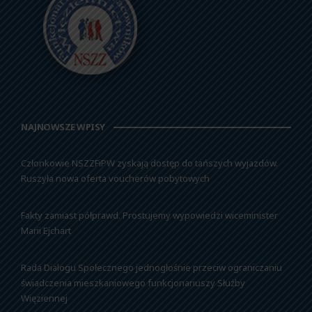
NAJNOWSZE WPISY
Członkowie NSZZFiPW zyskają dostęp do tańszych wyjazdów.
Ruszyła nowa oferta voucherów pobytowych
Fakty zamiast półprawd. Prostujemy wypowiedzi wiceminister
Marii Ejchart
Rada Dialogu Społecznego jednogłośnie przeciw ograniczaniu
świadczenia mieszkaniowego funkcjonariuszy Służby
Więziennej