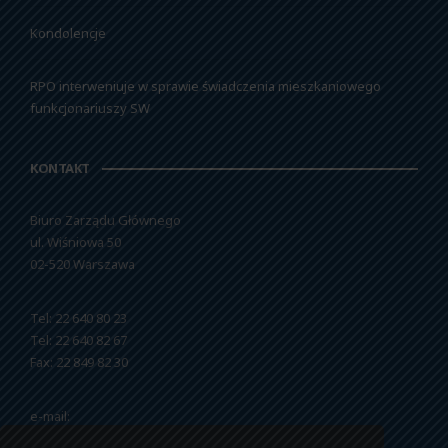
Kondolencje
RPO interweniuje w sprawie świadczenia mieszkaniowego
funkcjonariuszy SW
KONTAKT
Biuro Zarządu Głównego
ul. Wiśniowa 50
02-520 Warszawa
Tel: 22 640 80 23
Tel: 22 640 82 67
Fax: 22 849 82 30
e-mail:
nszzfipw@nszzfipw.org.pl