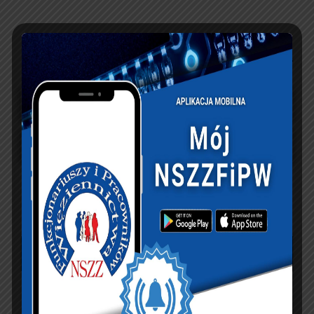
UBEZPIECZENIA
sierpień 2026
P
W
Ś
C
P
S
N
1
2