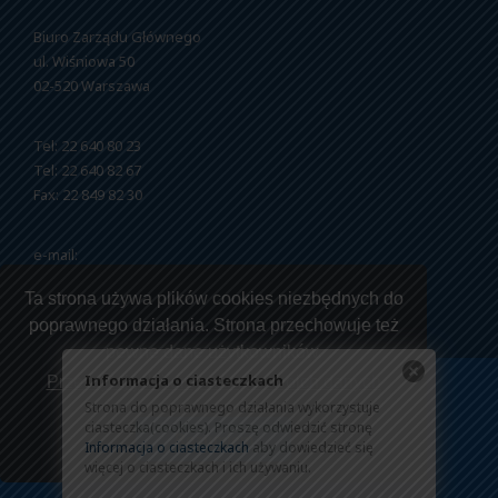
Biuro Zarządu Głównego
ul. Wiśniowa 50
02-520 Warszawa
Tel: 22 640 80 23
Tel: 22 640 82 67
Fax: 22 849 82 30
e-mail:
nszzfipw@nszzfipw.org.pl
Ta strona używa plików cookies niezbędnych do
poprawnego działania. Strona przechowuje też
pewne dane użytkowników.
Informacja o ciasteczkach
Przeczytaj jak korzystamy z twoich danych
Strona do poprawnego działania wykorzystuje
Copyright © 2026 NSZZ Funkcjonariuszy i Pracowników
ciasteczka(cookies). Proszę odwiedzić stronę
Rozumiem
Więziennictwa.
Informacja o ciasteczkach
aby dowiedzieć się
więcej o ciasteczkach i ich używaniu.