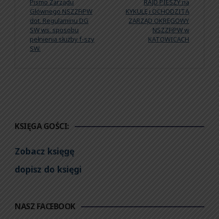
Pismo Zarządu
RAJD PIESZY na
Głównego NSZZFiPW
KYKULĘ i OCHODZITĄ
dot. Regulaminu DG
ZARZĄD OKRĘGOWY
SW ws. sposobu
NSZZFiPW w
pełnienia służby f-szy
KATOWICACH
SW.
KSIĘGA GOŚCI:
Zobacz księgę
dopisz do księgi
NASZ FACEBOOK