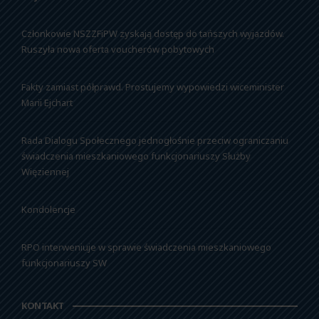
Członkowie NSZZFiPW zyskają dostęp do tańszych wyjazdów.
Ruszyła nowa oferta voucherów pobytowych
Fakty zamiast półprawd. Prostujemy wypowiedzi wiceminister
Marii Ejchart
Rada Dialogu Społecznego jednogłośnie przeciw ograniczaniu
świadczenia mieszkaniowego funkcjonariuszy Służby
Więziennej
Kondolencje
RPO interweniuje w sprawie świadczenia mieszkaniowego
funkcjonariuszy SW
KONTAKT