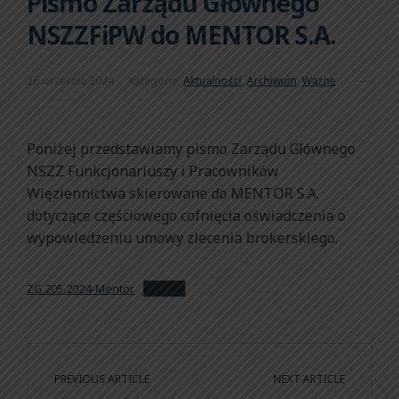
Pismo Zarządu Głównego
NSZZFiPW do MENTOR S.A.
26 września 2024
Kategorie:
Aktualności
,
Archiwum
,
Ważne
Poniżej przedstawiamy pismo Zarządu Głównego
NSZZ Funkcjonariuszy i Pracowników
Więziennictwa skierowane do MENTOR S.A.
dotyczące częściowego cofnięcia oświadczenia o
wypowiedzeniu umowy zlecenia brokerskiego.
ZG.205.2024-Mentor
Pobierz
PREVIOUS ARTICLE
NEXT ARTICLE