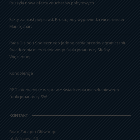
Ruszyła nowa oferta voucherów pobytowych
Fakty zamiast półprawd. Prostujemy wypowiedzi wiceminister
Marii Ejchart
Rada Dialogu Społecznego jednogłośnie przeciw ograniczaniu
świadczenia mieszkaniowego funkcjonariuszy Służby
Więziennej
Kondolencje
RPO interweniuje w sprawie świadczenia mieszkaniowego
funkcjonariuszy SW
KONTAKT
Biuro Zarządu Głównego
ul. Wiśniowa 50