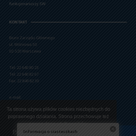
funkcjonariuszy SW
KONTAKT
Biuro Zarządu Głównego
ul. Wiśniowa 50
02-520 Warszawa
Tel: 22 640 80 23
Tel: 22 640 82 67
Fax: 22 849 82 30
e-mail:
nszzfipw@nszzfipw.org.pl
Ta strona używa plików cookies niezbędnych do
poprawnego działania. Strona przechowuje też
pewne dane użytkowników.
Informacja o ciasteczkach
Przeczytaj jak korzystamy z twoich danych