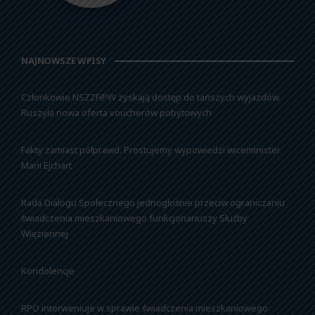
NAJNOWSZE WPISY
Członkowie NSZZFiPW zyskają dostęp do tańszych wyjazdów.
Ruszyła nowa oferta voucherów pobytowych
Fakty zamiast półprawd. Prostujemy wypowiedzi wiceminister
Marii Ejchart
Rada Dialogu Społecznego jednogłośnie przeciw ograniczaniu
świadczenia mieszkaniowego funkcjonariuszy Służby
Więziennej
Kondolencje
RPO interweniuje w sprawie świadczenia mieszkaniowego