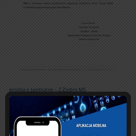
prośba o spotkanie – Z.Ziobro MS
Zaproszenie na spotkanie – Przewodniczący
NSZZFiPW