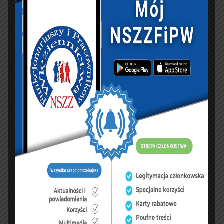
PREVIOUS ARTICLE
NEXT ARTICLE
Szykują się zmiany w
XXI SEMINARIUM
dodatkach za wysługę
SZTUK WALKI I
lat w SW. Mają
TECHNIK
zachęcić do
INTERWENCJI NYSA
pozostania w służbie
23 – 25.09.2022
KSIĘGA GOŚCI:
Zobacz księgę
dopisz do księgi