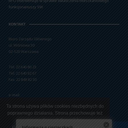
RPO interweniuje w sprawie świadczenia mieszkaniowego
funkcjonariuszy SW
KONTAKT
Biuro Zarządu Głównego
ul. Wiśniowa 50
02-520 Warszawa
Tel: 22 640 80 23
Tel: 22 640 82 67
Fax: 22 849 82 30
e-mail:
nszzfipw@nszzfipw.org.pl
Ta strona używa plików cookies niezbędnych do
poprawnego działania. Strona przechowuje też
pewne dane użytkowników.
Informacja o ciasteczkach
Przeczytaj jak korzystamy z twoich danych