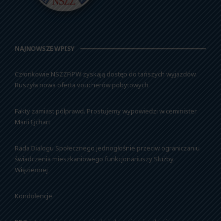
NAJNOWSZE WPISY
Członkowie NSZZFiPW zyskają dostęp do tańszych wyjazdów.
Ruszyła nowa oferta voucherów pobytowych
Fakty zamiast półprawd. Prostujemy wypowiedzi wiceminister
Marii Ejchart
Rada Dialogu Społecznego jednogłośnie przeciw ograniczaniu
świadczenia mieszkaniowego funkcjonariuszy Służby
Więziennej
Kondolencje