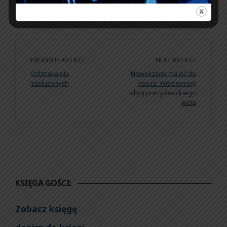
Wzór pisma do wypełnienia w wersji edytowalnej
PREVIOUS ARTICLE
NEXT ARTICLE
Odznaka dla
Nowelizacja ma iść do
zasłużonych
kosza. Więziennicy
chcą prezydenckiego
weta
KSIĘGA GOŚCI:
Zobacz księgę