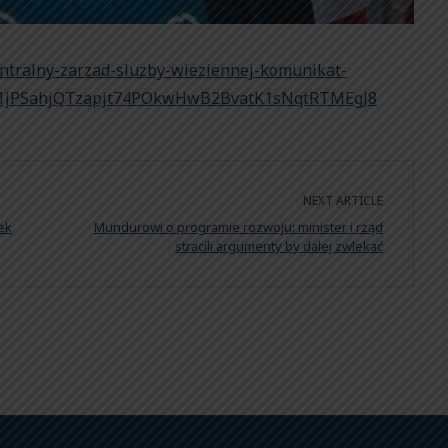
entralny-zarzad-sluzby-wieziennej-komunikat-
e91jPSahjQTzapjt74POkwHwB2BvatK1sNqtRTMEgJ8
NEXT ARTICLE
ek
Mundurowi o programie rozwoju: minister i rząd
stracili argumenty by dalej zwlekać