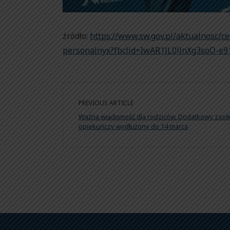
źródło:
https://www.sw.gov.pl/aktualnosc/c
personalnyx?fbclid=IwAR1JL0lJnXg3soO-
PREVIOUS ARTICLE
Ważna wiadomość dla rodziców. Dodatkowy zasił
opiekuńczy wydłużony do 14 marca