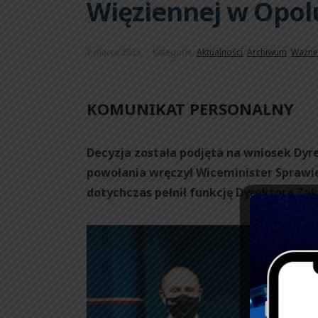
Więziennej w Opol
1 marca 2021
Kategorie:
Aktualności
,
Archiwum
,
Ważne
KOMUNIKAT PERSONALNY
Decyzja została podjęta na wniosek Dyr
powołania wręczył Wiceminister Sprawie
dotychczas pełnił funkcję Dyrektora Za