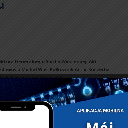
u
ektora Generalnego Służby Więziennej. Akt
dliwości Michał Woś. Pułkownik Artur Koczerba
kładu Karnego we Wronkach.