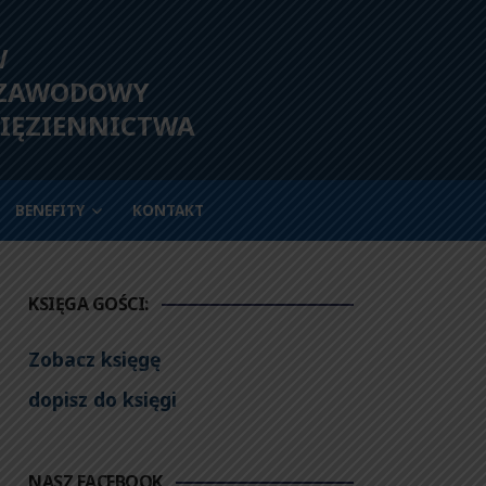
W
 ZAWODOWY
IĘZIENNICTWA
BENEFITY
KONTAKT
KSIĘGA GOŚCI:
Zobacz księgę
dopisz do księgi
NASZ FACEBOOK