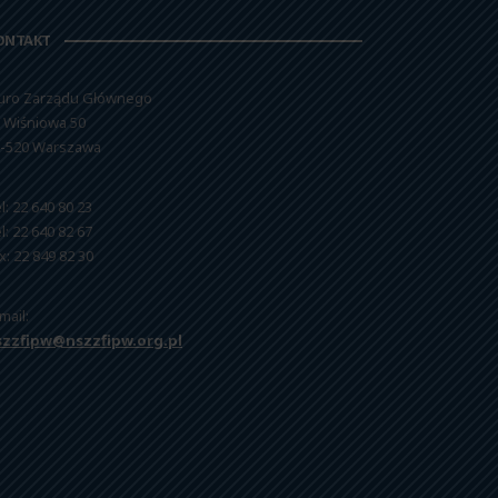
ONTAKT
uro Zarządu Głównego
. Wiśniowa 50
-520 Warszawa
l: 22 640 80 23
l: 22 640 82 67
x: 22 849 82 30
mail:
szzfipw@nszzfipw.org.pl