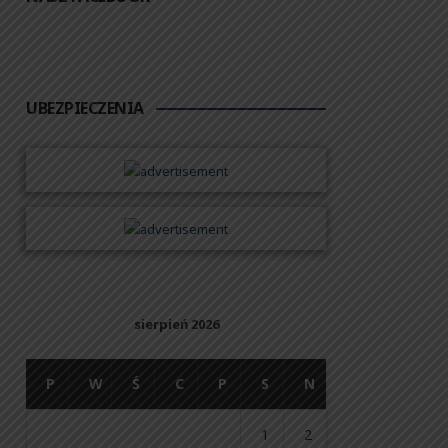
UBEZPIECZENIA
sierpień 2026
P
W
Ś
C
P
S
N
1
2