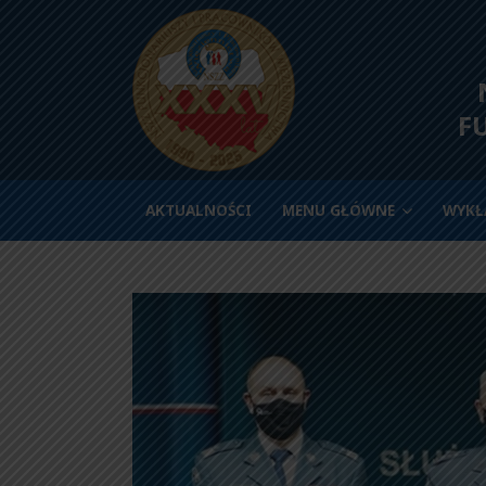
N
F
AKTUALNOŚCI
MENU GŁÓWNE
WYKŁ