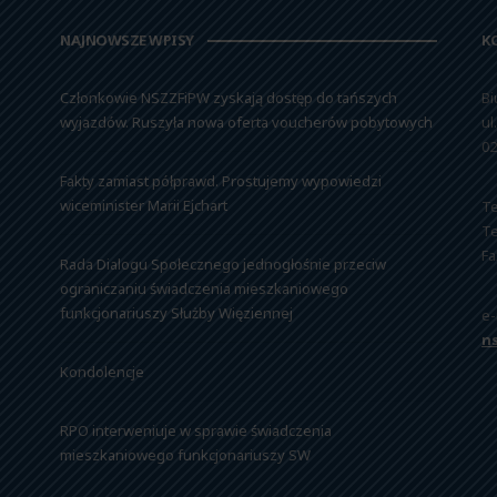
NAJNOWSZE WPISY
K
Członkowie NSZZFiPW zyskają dostęp do tańszych
Bi
wyjazdów. Ruszyła nowa oferta voucherów pobytowych
ul
02
Fakty zamiast półprawd. Prostujemy wypowiedzi
wiceminister Marii Ejchart
Te
Te
Fa
Rada Dialogu Społecznego jednogłośnie przeciw
ograniczaniu świadczenia mieszkaniowego
funkcjonariuszy Służby Więziennej
e-
n
Kondolencje
RPO interweniuje w sprawie świadczenia
mieszkaniowego funkcjonariuszy SW