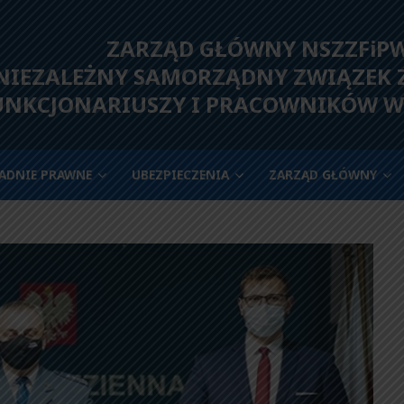
ZARZĄD GŁÓWNY NSZZFiP
IEZALEŻNY SAMORZĄDNY ZWIĄZEK
UNKCJONARIUSZY I PRACOWNIKÓW W
ADNIE PRAWNE
UBEZPIECZENIA
ZARZĄD GŁÓWNY