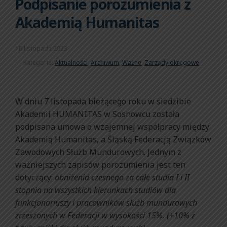
Podpisanie porozumienia z
Akademią Humanitas
16 listopada 2023
Kategorie:
Aktualności
,
Archiwum
,
Ważne
,
Zarządy okręgowe
W dniu 7 listopada bieżącego roku w siedzibie
Akademii HUMANITAS w Sosnowcu została
podpisana umowa o wzajemnej współpracy między
Akademią Humanitas, a Śląską Federacją Związków
Zawodowych Służb Mundurowych. Jednym z
ważniejszych zapisów porozumienia jest ten
dotyczący:
obniżenia czesnego za całe studia I i II
stopnia na wszystkich kierunkach studiów dla
funkcjonariuszy
i pracowników służb mundurowych
zrzeszonych w Federacji w wysokości 15%. (+10% z