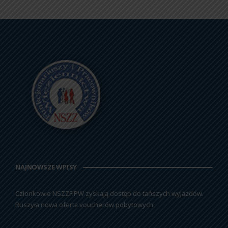
NAJNOWSZE WPISY
Członkowie NSZZFiPW zyskają dostęp do tańszych wyjazdów.
Ruszyła nowa oferta voucherów pobytowych