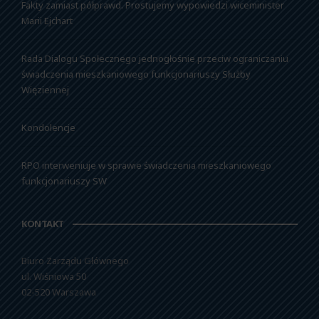
Fakty zamiast półprawd. Prostujemy wypowiedzi wiceminister
Marii Ejchart
Rada Dialogu Społecznego jednogłośnie przeciw ograniczaniu
świadczenia mieszkaniowego funkcjonariuszy Służby
Więziennej
Kondolencje
RPO interweniuje w sprawie świadczenia mieszkaniowego
funkcjonariuszy SW
KONTAKT
Biuro Zarządu Głównego
ul. Wiśniowa 50
02-520 Warszawa