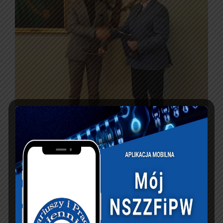
PREVIOUS ARTICLE
NEXT ARTICLE
Zarząd Okręgowy
Awanse w Okręgu
NSZZFiPW w
Rzeszowskim
Katowicach – II
Turniej Koszykówki
im. Grzegorza
Zychajło