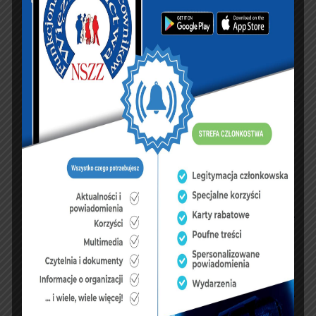
KSIĘGA GOŚCI:
Zobacz księgę
dopisz do księgi
NASZ FACEBOOK
UBEZPIECZENIA