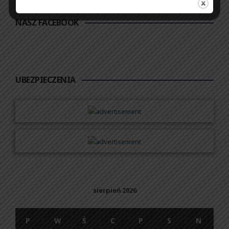
NASZ FACEBOOK
UBEZPIECZENIA
sierpień 2026
P
W
Ś
C
P
S
N