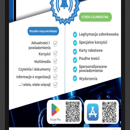
PREVIOUS ARTICLE
NEXT ARTICLE
Obchody Katyńskie w
Wręczenie aktu
Opolu
powołania
Komendantowi
Centralnego Ośrodka
Szkolenia Służby
Więziennej w Kaliszu
KSIĘGA GOŚCI:
Zobacz księgę
dopisz do księgi