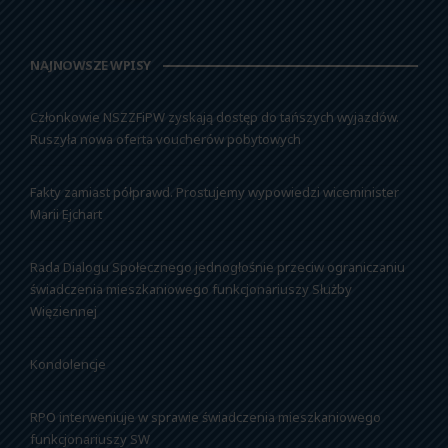
NAJNOWSZE WPISY
Członkowie NSZZFiPW zyskają dostęp do tańszych wyjazdów.
Ruszyła nowa oferta voucherów pobytowych
Fakty zamiast półprawd. Prostujemy wypowiedzi wiceminister
Marii Ejchart
Rada Dialogu Społecznego jednogłośnie przeciw ograniczaniu
świadczenia mieszkaniowego funkcjonariuszy Służby
Więziennej
Kondolencje
RPO interweniuje w sprawie świadczenia mieszkaniowego
funkcjonariuszy SW