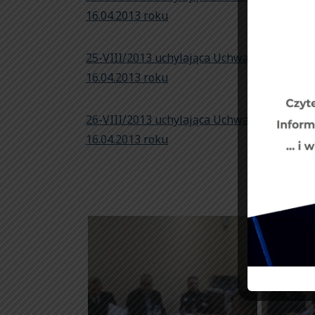
16.04.2013 roku
25-VIII/2013 uchylająca Uchwałę nr 10201
16.04.2013 roku
26-VIII/2013 uchylająca Uchwałę nr 11 20
16.04.2013 roku