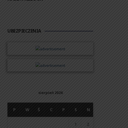
UBEZPIECZENIA
sierpień 2026
P
W
Ś
C
P
S
N
1
2