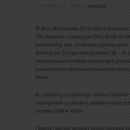
20 listopada 2013
Kategorie:
Aktualności
W dniu 18 listopada 2013 roku w Katowicac
PW związane z sytuacją w OWS Wisła. W tak
pokontrolny, jaki został sporządzony przez
Wiśle przez Zarząd Główny dniach 28 – 30 
wydatkowania środków pieniężnych przekaz
posiedzenia podjęto szereg ważnych decyz
Wiśle.
W spotkaniu uczestniczył również Dyrekto
podziękował za udział w spotkaniu oraz pr
ośrodka OSW w Wiśle.
Podjęto również uchwały wobec kolegów Z