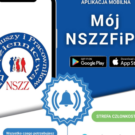
potkaniu.
 przeszedł do wolnych wniosków i dyskusji plenarnej,
mają wpływ na atmosferę w jednostkach Służby
a łącznie z prawnymi mające na celu wyjaśnić omówione
tkach Służby Więziennej.
ZZF i PW Zarządu Głównego zaplanowano na grudzień
j konferencji NSZZF i PW w Katowicach z dnia
3 Zarządu Okręgowego NSZZF i PW w Katowicach z dnia