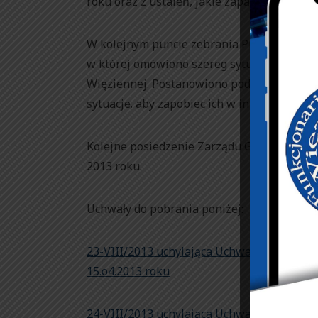
roku oraz z ustaleń, jakie zapadły na tym s
W kolejnym puncie zebrania Przewodniczący
w której omówiono szereg sytuacji, jakie 
Więziennej. Postanowiono podjąć działani
sytuacje. aby zapobiec ich w innych jednos
Kolejne posiedzenie Zarządu Głównego NS
2013 roku.
Uchwały do pobrania poniżej:
23-VIII/2013 uchylająca Uchwałę Okręgowe
15.o4.2013 roku
24-VIII/2013 uchylająca Uchwałę nr 9 201