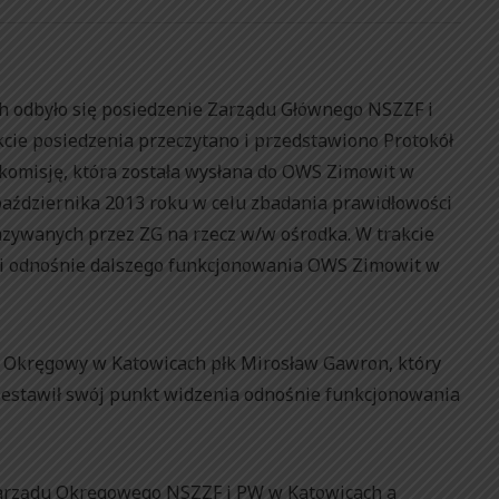
h odbyło się posiedzenie Zarządu Głównego NSZZF i
cie posiedzenia przeczytano i przedstawiono Protokół
 komisję, która została wysłana do OWS Zimowit w
października 2013 roku w celu zbadania prawidłowości
ywanych przez ZG na rzecz w/w ośrodka. W trakcie
ji odnośnie dalszego funkcjonowania OWS Zimowit w
r Okręgowy w Katowicach płk Mirosław Gawron, który
zestawił swój punkt widzenia odnośnie funkcjonowania
arządu Okręgowego NSZZF i PW w Katowicach a