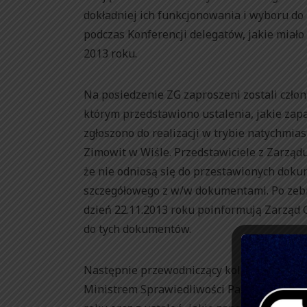
dokładniej ich funkcjonowania i wyboru d
podczas Konferencji delegatów, jakie miał
2013 roku.
Na posiedzenie ZG zaproszeni zostali czł
którym przedstawiono ustalenia, jakie zapa
zgłoszono do realizacji w trybie natychmi
Zimowit w Wiśle. Przedstawiciele z Zarzą
że nie odniosą się do przestawionych dok
szczegółowego z w/w dokumentami. Po zeb
dzień 22.11.2013 roku poinformują Zarzą
do tych dokumentów.
Następnie przewodniczący kolega Czesław 
Ministrem Sprawiedliwości Panem Markiem B