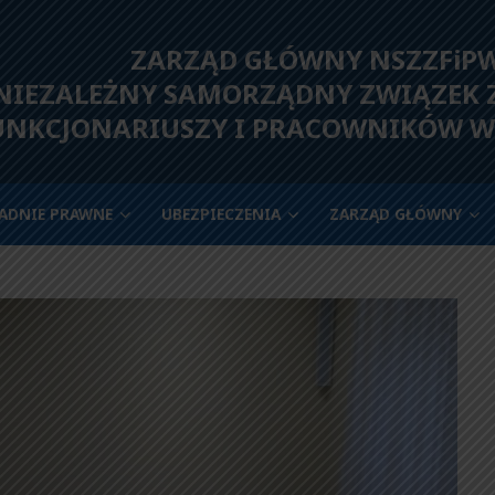
ZARZĄD GŁÓWNY NSZZFiP
IEZALEŻNY SAMORZĄDNY ZWIĄZEK
UNKCJONARIUSZY I PRACOWNIKÓW W
ADNIE PRAWNE
UBEZPIECZENIA
ZARZĄD GŁÓWNY