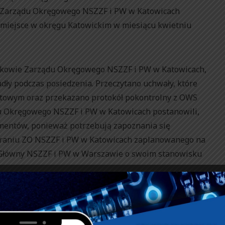
o Zarządu Okręgowego NSZZF i PW w Katowicach
o miejsce w okręgu Katowickim w miesiącu kwietniu
onkowie Zarządu Okręgowego NSZZF i PW w Katowicach,
dły podczas posiedzenia. Przeczytano uchwały, które
astowym oraz przekazano protokół pokontrolny z OWS
du Okręgowego NSZZF i PW w Katowicach postanowili,
umentów, ponieważ potrzebują zapoznania się
raniu ZO NSZZF i PW w Katowicach zaplanowanego na
d Główny NSZZF i PW w Warszawie o swoim stanowisku
Tuła przestawił sprawozdanie ze spotkania z
iernackim, jakie odbyło się w dniu 13 listopada 2013