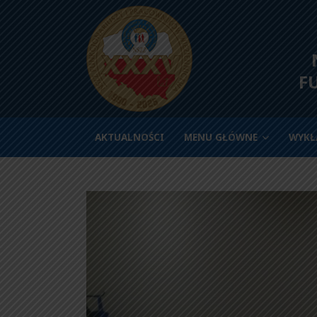
N
F
AKTUALNOŚCI
MENU GŁÓWNE
WYKŁ