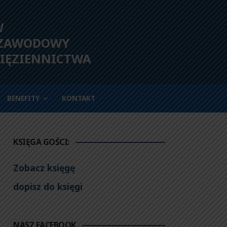
W
 ZAWODOWY
IĘZIENNICTWA
BENEFITY
KONTAKT
KSIĘGA GOŚCI:
Zobacz księgę
dopisz do księgi
NASZ FACEBOOK