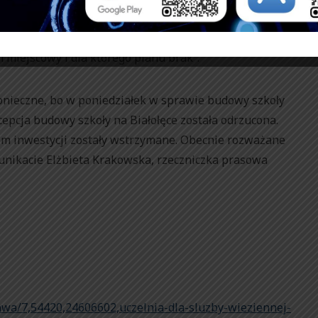
e Kolegium Odwoławcze uchyliło decyzję miasta, ale
mieli rozpatrzyć decyzję jeszcze raz i „wyraźnie
 miejscowy i dla którego planu brak”.
onieczne, bo w poniedziałek w sprawie budowy szkoły
cepcja budowy szkoły na Białołęce została odrzucona.
em inwestycji zostały wstrzymane. Obecnie rozważane
unikacie Elżbieta Krakowska, rzeczniczka prasowa
awa/7,54420,24606602,uczelnia-dla-sluzby-wieziennej-