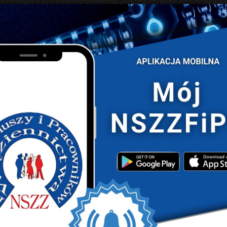
cery i jeździliśmy na rowerze. Ten las jest siedliskiem
licza pan Marcin.
początkiem roku. Wyższe wykształcenie pierwszego i
nariusze i pracownicy służby więziennej. Szkoła ma w
uratorów lub sędziów penitencjarnych. Wciąż trwa nabór
cji sprzed kilku tygodni – miał rozpocząć się jesienią.
. Wiśniowej 50.