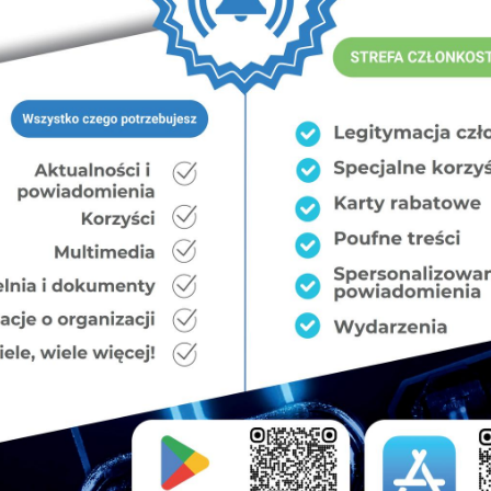
ok aresztu Białołęka
Gazeta Wyborcza
tanie w sąsiedztwie aresztu śledczego na Białołęce.
ktycznego o pięciu kondygnacjach, trzech akademików
ngu naziemnego i garaży oraz strzelnicy w części
decyzję o warunkach zabudowy, ale postanowienie
erdzą, że takiej inwestycji nie przewiduje tamtejszy