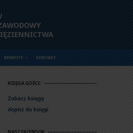
W
 ZAWODOWY
IĘZIENNICTWA
BENEFITY
KONTAKT
KSIĘGA GOŚCI:
Zobacz księgę
dopisz do księgi
NASZ FACEBOOK