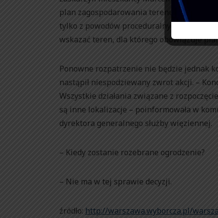
plan zagospodarowania terenu. Samorządow
tylko z powodów proceduralnych. Urzędnicy 
wskazać teren, dla którego obowiązuje plan
Ponowne rozpatrzenie nie będzie jednak k
nastąpił niespodziewany zwrot akcji. – Kon
Wszystkie działania związane z rozpoczęci
są inne lokalizacje – poinformowała w kom
dyrektora generalnego służby więziennej.
– Kiedy zostanie rozebrane ogrodzenie?
– Nie ma w tej sprawie decyzji.
źródło:
http://warszawa.wyborcza.pl/warsz