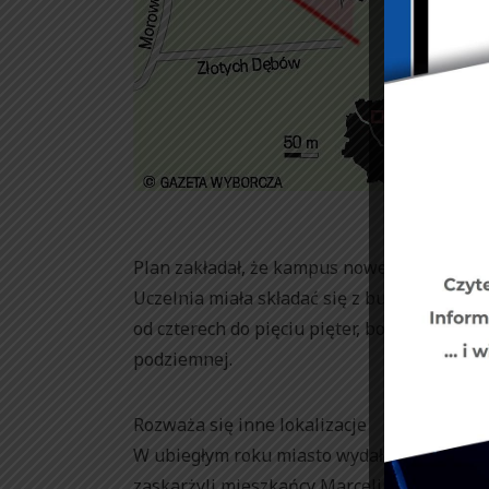
Las ob
Plan zakładał, że kampus nowej szkoły pows
Uczelnia miała składać się z budynku dyda
od czterech do pięciu pięter, boiska, parki
podziemnej.
Rozważa się inne lokalizacje
W ubiegłym roku miasto wydało pozytywną 
zaskarżyli mieszkańcy Marcelina, którzy twi