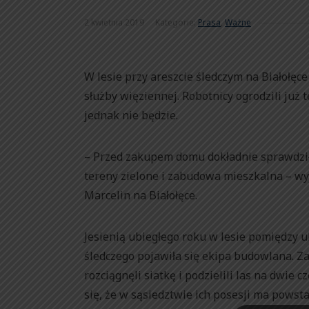
2 kwietnia 2019
Kategorie:
Prasa
,
Ważne
W lesie przy areszcie śledczym na Białołęc
służby więziennej. Robotnicy ogrodzili już 
jednak nie będzie.
– Przed zakupem domu dokładnie sprawdził
tereny zielone i zabudowa mieszkalna – wy
Marcelin na Białołęce.
Jesienią ubiegłego roku w lesie pomiędzy 
śledczego pojawiła się ekipa budowlana. Za
rozciągnęli siatkę i podzielili las na dwie
się, że w sąsiedztwie ich posesji ma powsta