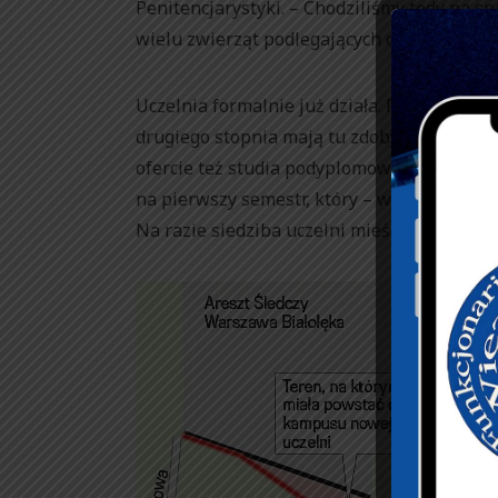
Penitencjarystyki. – Chodziliśmy tędy na spa
wielu zwierząt podlegających ochronie – wy
Uczelnia formalnie już działa. Powstała z 
drugiego stopnia mają tu zdobywać funkcjo
ofercie też studia podyplomowe, np. dla k
na pierwszy semestr, który – według informa
Na razie siedziba uczelni mieści się przy ul