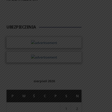
UBEZPIECZENIA
sierpień 2026
P
W
Ś
C
P
S
N
1
2