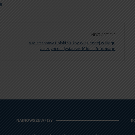
ue
NEXT ARTICLE
V Mistrzostwa Polski Służby Więziennej w Biegu
Ulicznym na dystansie 10 km – Informacje
NAJNOWSZE WPISY
K