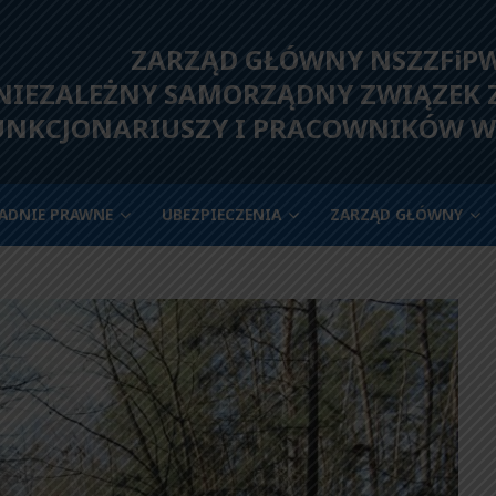
ZARZĄD GŁÓWNY NSZZFiP
IEZALEŻNY SAMORZĄDNY ZWIĄZEK
UNKCJONARIUSZY I PRACOWNIKÓW W
ADNIE PRAWNE
UBEZPIECZENIA
ZARZĄD GŁÓWNY