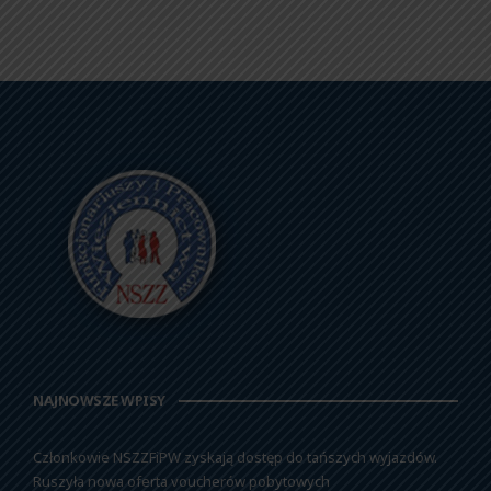
NAJNOWSZE WPISY
Członkowie NSZZFiPW zyskają dostęp do tańszych wyjazdów.
Ruszyła nowa oferta voucherów pobytowych