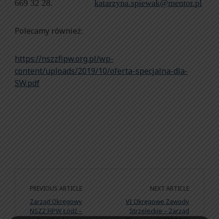
669 32 28.
katarzyna.spiewak@mentor.pl
Polecamy również:
https://nszzfipw.org.pl/wp-
content/uploads/2019/10/oferta-specjalna-dla-
SW.pdf
PREVIOUS ARTICLE
NEXT ARTICLE
Zarząd Okręgowy
VI Okręgowe Zawody
NSZZ FiPW Łódź –
Strzeleckie – Zarząd