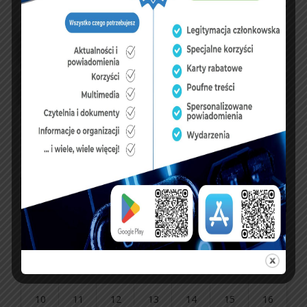
UBEZPIECZENIA
sierpień 2026
P
W
Ś
C
P
S
N
1
2
3
4
5
6
7
8
9
10
11
12
13
14
15
16