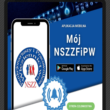
jednostki okręgu
Okręgowy NSZZ FiPW
Łódzkiego
w Koszalinie
KSIĘGA GOŚCI:
Zobacz księgę
dopisz do księgi
NASZ FACEBOOK