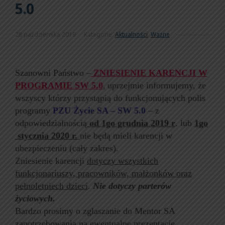
5.0
28 października 2019
Kategorie:
Aktualności
,
Ważne
Szanowni Państwo –
ZNIESIENIE KARENCJI W
PROGRAMIE SW 5.0
,
uprzejmie informujemy, że
wszyscy którzy przystąpią do funkcjonujących polis
programy
PZU Życie SA – SW 5.0
– z
odpowiedzialnością
od 1go grudnia 2019 r
. lub
1go
stycznia 2020 r.
nie będą mieli karencji w
ubezpieczeniu (cały zakres).
Zniesienie karencji
dotyczy wszystkich
funkcjonariuszy, pracowników, małżonków oraz
pełnoletniech dzieci
.
Nie dotyczy parterów
życiowych.
Bardzo prosimy o zgłaszanie do Mentor SA
zapotrzebowania na ewentualne prezentacje