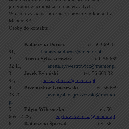
programu w jednostkach macierzystych.
W celu uzyskania informacji prosimy o kontakt z
Mentor SA.
Osoby do kontaktu.
1.
Katarzyna Dorosz
tel. 56 669 33
91,
katarzyna.dorosz@mentor.pl
2.
Anetta Sylwestrowicz
tel. 56 669
32 11,
anetta.sylwestrowicz@mentor.
pl
3.
Jacek Rybiński
tel. 56 669 32
97,
jacek.rybinski@mentor.pl
4.
Przemysław Groszewski
tel. 56 669
33 20,
przemyslaw.groszewski@mentor.
pl
5.
Edyta Wilczarska
tel. 56
669 32 29,
edyta.wilczarska@mentor.pl
6.
Katarzyna Śpiewak
tel. 56