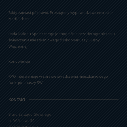
Fakty zamiast półprawd. Prostujemy wypowiedzi wiceminister
Marii Ejchart
Rada Dialogu Społecznego jednogłośnie przeciw ograniczaniu
świadczenia mieszkaniowego funkcjonariuszy Służby
Więziennej
Kondolencje
RPO interweniuje w sprawie świadczenia mieszkaniowego
funkcjonariuszy SW
KONTAKT
Biuro Zarządu Głównego
ul. Wiśniowa 50
02-520 Warszawa