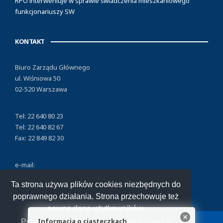
RPO interweniuje w sprawie świadczenia mieszkaniowego
funkcjonariuszy SW
KONTAKT
Biuro Zarządu Głównego
ul. Wiśniowa 50
02-520 Warszawa
Tel: 22 640 80 23
Tel: 22 640 82 67
Fax: 22 849 82 30
e-mail:
nszzfipw@nszzfipw.org.pl
Ta strona używa plików cookies niezbędnych do
poprawnego działania. Strona przechowuje też
pewne dane użytkowników.
Informacja o ciasteczkach
Przeczytaj jak korzystamy z twoich danych