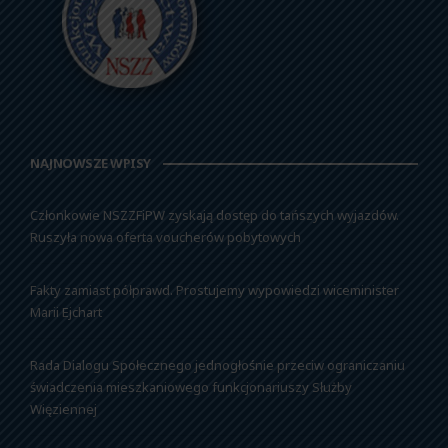
NAJNOWSZE WPISY
Członkowie NSZZFiPW zyskają dostęp do tańszych wyjazdów.
Ruszyła nowa oferta voucherów pobytowych
Fakty zamiast półprawd. Prostujemy wypowiedzi wiceminister
Marii Ejchart
Rada Dialogu Społecznego jednogłośnie przeciw ograniczaniu
świadczenia mieszkaniowego funkcjonariuszy Służby
Więziennej