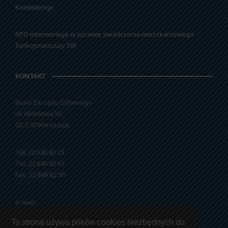
Kondolencje
RPO interweniuje w sprawie świadczenia mieszkaniowego
funkcjonariuszy SW
KONTAKT
Biuro Zarządu Głównego
ul. Wiśniowa 50
02-520 Warszawa
Tel: 22 640 80 23
Tel: 22 640 82 67
Fax: 22 849 82 30
e-mail:
nszzfipw@nszzfipw.org.pl
Ta strona używa plików cookies niezbędnych do