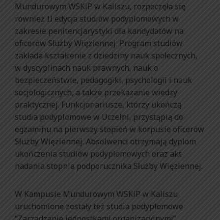
Mundurowym WSKiP w Kaliszu, rozpoczęła się
również II edycja studiów podyplomowych w
zakresie penitencjarystyki dla kandydatów na
oficerów Służby Więziennej. Program studiów
zakłada kształcenie z dziedziny nauk społecznych,
w dyscyplinach nauk prawnych, nauk o
bezpieczeństwie, pedagogiki, psychologii i nauk
socjologicznych, a także przekazanie wiedzy
praktycznej. Funkcjonariusze, którzy ukończą
studia podyplomowe w Uczelni, przystąpią do
egzaminu na pierwszy stopień w korpusie oficerów
Służby Więziennej. Absolwenci otrzymają dyplom
ukończenia studiów podyplomowych oraz akt
nadania stopnia podporucznika Służby Więziennej.
W Kampusie Mundurowym WSKiP w Kaliszu
uruchomione zostały też studia podyplomowe
“Zarządzanie jednostkami organizacyjnymi”,