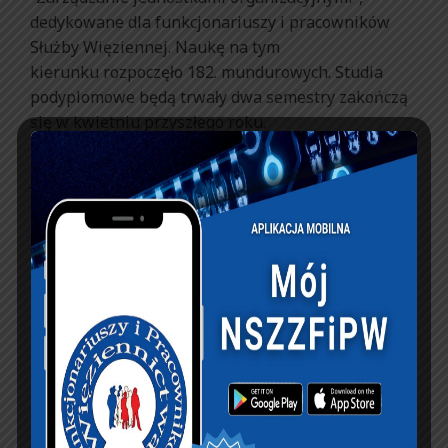
dedykowane dla funkcjonariuszy i pracowników
Służby Więziennej. Naukę na tym
kierunku rozpoczęło 182. mundurowych. Studia
podyplomowe będą trwały dwa semestry zakończą
się w kwietniu przyszłego roku.
Jak informuje WSKiP, wraz z początkiem roku
akademickiego, od 5 października realizowane
będą studia stacjonarne pierwszego stopnia w
służbie kandydackiej dla I i II roku oraz studia
niestacjonarne pierwszego stopnia na kierunku
Penitencjarystyka. Uruchomione także będą studia
podyplomowe “Mediacje i sprawiedliwość
naprawcza” dedykowane dla funkcjonariuszy i
pracowników Służby Więziennej oraz zawodowych
kuratorów sądowych.