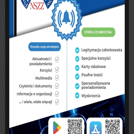
źródło:
https://infosecurity24.pl/slubowanie-
studentow-i-start-podyplomowki-na-wskip-czyli-
rok-akademicki-czas-zaczac
PREVIOUS ARTICLE
NEXT ARTICLE
Rządowa
Mobilna strzelnica
demotywacja.
kontenerowa dla SW.
Związkowcy o
Formacja wybrała
przyszłorocznych
dostawcę.
finansach
KSIĘGA GOŚCI: