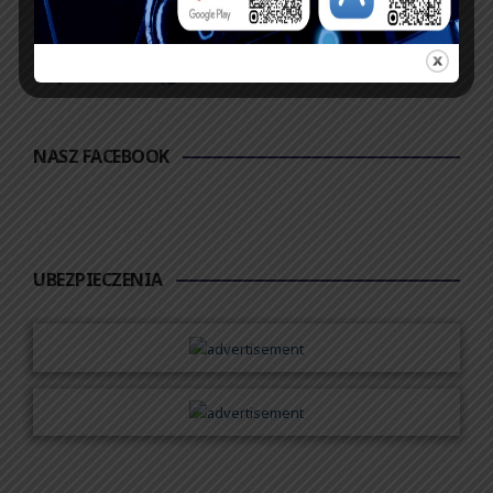
Zobacz księgę
dopisz do księgi
NASZ FACEBOOK
UBEZPIECZENIA