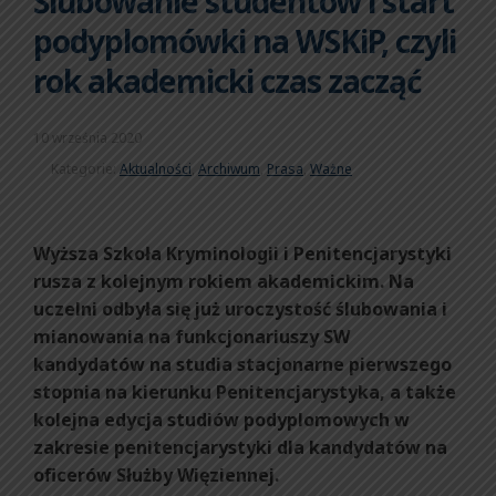
Ślubowanie studentów i start
podyplomówki na WSKiP, czyli
rok akademicki czas zacząć
10 września 2020
Kategorie:
Aktualności
,
Archiwum
,
Prasa
,
Ważne
Wyższa Szkoła Kryminologii i Penitencjarystyki
rusza z kolejnym rokiem akademickim. Na
uczelni odbyła się już uroczystość ślubowania i
mianowania na funkcjonariuszy SW
kandydatów na studia stacjonarne pierwszego
stopnia na kierunku Penitencjarystyka, a także
kolejna edycja studiów podyplomowych w
zakresie penitencjarystyki dla kandydatów na
oficerów Służby Więziennej.