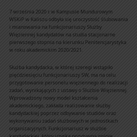
7 września 2020 r. w Kampusie Mundurowym
WSKiP w Kaliszu odbyła się uroczystość ślubowania
i mianowania na funkcjonariuszy Służby
Więziennej
kandydatów na studia stacjonarne
pierwszego stopnia na kierunku Penitencjarystyka
w roku akademickim 2020/2021.
Służba kandydacka, w której szeregi wstąpiło
pięćdziesięciu funkcjonariuszy SW, ma na celu
przygotowanie personelu więziennego do realizacji
zadań, wynikających z ustawy o Służbie Więziennej.
Wprowadzony nowy model kształcenia
akademickiego, zakłada realizowanie służby
kandydackiej poprzez odbywanie studiów oraz
wykonywaniu zadań służbowych w jednostkach
organizacyjnych. Funkcjonariusz w służbie
kandydackiej, który uzyska pozytywną opinię