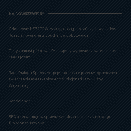
NAJNOWSZE WPISY
Członkowie NSZZFiPW zyskają dostęp do tańszych wyjazdów.
Ruszyła nowa oferta voucherów pobytowych
Fakty zamiast półprawd. Prostujemy wypowiedzi wiceminister
Marii Ejchart
Rada Dialogu Społecznego jednogłośnie przeciw ograniczaniu
świadczenia mieszkaniowego funkcjonariuszy Służby
Więziennej
Kondolencje
RPO interweniuje w sprawie świadczenia mieszkaniowego
funkcjonariuszy SW