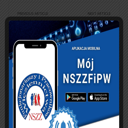
PREVIOUS ARTICLE
NEXT ARTICLE
Zniżki dla Służb
Uchwała Zarządu
Mundurowych na
Głównego NSZZFiPW
FORMOZA
ws. realizacji
CHALLENGE 2022
podwyżki uposażeń f-
szy SW.
KSIĘGA GOŚCI:
Zobacz księgę
dopisz do księgi