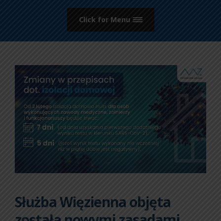
Click for Menu
Służba Więzienna objęta
została nowymi zasadami