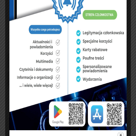
NASZ FACEBOOK
UBEZPIECZENIA
sierpień 2026
P
W
Ś
C
P
S
N