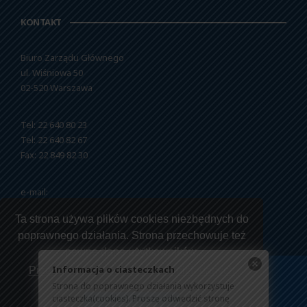
KONTAKT
Biuro Zarządu Głównego
ul. Wiśniowa 50
02-520 Warszawa
Tel: 22 640 80 23
Tel: 22 640 82 67
Fax: 22 849 82 30
e-mail:
nszzfipw@nszzfipw.org.pl
Ta strona używa plików cookies niezbędnych do
poprawnego działania. Strona przechowuje też
pewne dane użytkowników.
Informacja o ciasteczkach
Przeczytaj jak korzystamy z twoich danych
Strona do poprawnego działania wykorzystuje
Copyright © 2026 NSZZ Funkcjonariuszy i Pracowników
ciasteczka(cookies). Proszę odwiedzić stronę
Rozumiem