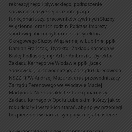
rekreacyjnego i pływackiego, podnoszenie
sprawności fizycznej oraz integracja
funkcjonariuszy, pracowników cywilnych Służby
Więziennej oraz ich rodzin. Podczas imprezy
sportowej obecni byli m.in. z-ca Dyrektora
Okręgowego Służby Więziennej w Lublinie ppłk.
Damian Frańczak, Dyrektor Zakładu Karnego w
Białej Podlaskiej mjr Artur Ambrozik, Dyrektor
Zakładu Karnego we Włodawie ppłk. Jacek
Sankowski , przewodniczący Zarządu Okręgowego
NSZZ FiPW Andrzej Mazurek oraz przewodniczący
Zarządu Terenowego we Włodawie Maciej
Martyniuk. Nie zabrakło też funkcjonariuszy
Zakładu Karnego w Opolu Lubelskim, którzy jak co
roku dołożyli wszelkich starań, aby spływ przebiegł
bezpiecznie i w bardzo sympatycznej atmosferze.
Spływ został zorganizowany przy wsparciu