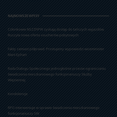
NAJNOWSZE WPISY
Członkowie NSZZFiPW zyskają dostęp do tańszych wyjazdów.
Ruszyła nowa oferta voucherów pobytowych
Fakty zamiast półprawd. Prostujemy wypowiedzi wiceminister
Marii Ejchart
Rada Dialogu Społecznego jednogłośnie przeciw ograniczaniu
świadczenia mieszkaniowego funkcjonariuszy Służby
Więziennej
Kondolencje
RPO interweniuje w sprawie świadczenia mieszkaniowego
funkcjonariuszy SW