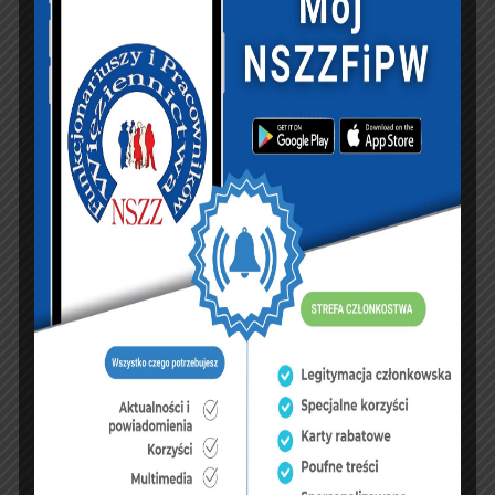
PREVIOUS ARTICLE
NEXT ARTICLE
Mniej pieniędzy dla
Czy funkcjonariusze
służb w
SW doczekają się
przyszłorocznym
zmian w naliczaniu
budżecie?
wysługi lat?
KSIĘGA GOŚCI:
Zobacz księgę
dopisz do księgi