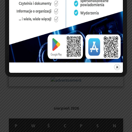
NASZ FACEBOOK
UBEZPIECZENIA
sierpień 2026
P
W
Ś
C
P
S
N