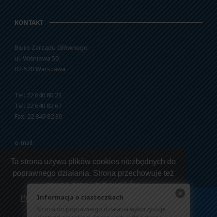
KONTAKT
Biuro Zarządu Głównego
ul. Wiśniowa 50
02-520 Warszawa
Tel: 22 640 80 23
Tel: 22 640 82 67
Fax: 22 849 82 30
e-mail:
nszzfipw@nszzfipw.org.pl
Ta strona używa plików cookies niezbędnych do
poprawnego działania. Strona przechowuje też
pewne dane użytkowników.
Informacja o ciasteczkach
Przeczytaj jak korzystamy z twoich danych
Strona do poprawnego działania wykorzystuje
Copyright © 2026 NSZZ Funkcjonariuszy i Pracowników