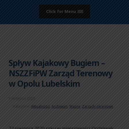
Click for Menu
Spływ Kajakowy Bugiem –
NSZZFiPW Zarząd Terenowy
w Opolu Lubelskim
1 września 2020
Kategorie:
Aktualności
,
Archiwum
,
Ważne
,
Zarządy okręgowe
22 sierpnia 2020 roku w miejscowości Orchówek