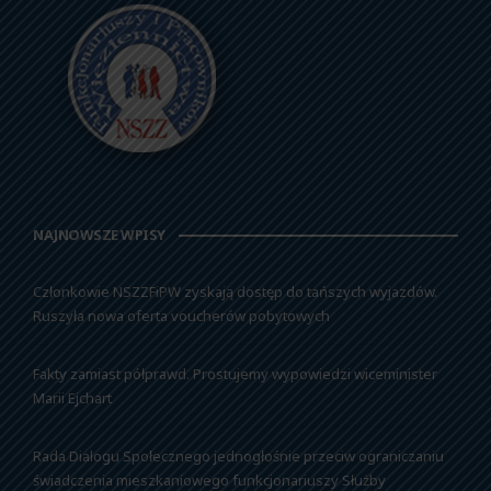
NAJNOWSZE WPISY
Członkowie NSZZFiPW zyskają dostęp do tańszych wyjazdów.
Ruszyła nowa oferta voucherów pobytowych
Fakty zamiast półprawd. Prostujemy wypowiedzi wiceminister
Marii Ejchart
Rada Dialogu Społecznego jednogłośnie przeciw ograniczaniu
świadczenia mieszkaniowego funkcjonariuszy Służby