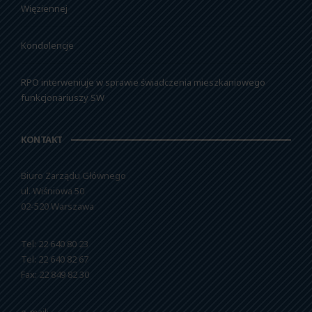
Więziennej
Kondolencje
RPO interweniuje w sprawie świadczenia mieszkaniowego
funkcjonariuszy SW
KONTAKT
Biuro Zarządu Głównego
ul. Wiśniowa 50
02-520 Warszawa
Tel: 22 640 80 23
Tel: 22 640 82 67
Fax: 22 849 82 30
e-mail: