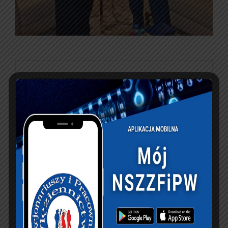
PREVIOUS ARTICLE
NEXT ARTICLE
Komunikat
KOMUNIKAT
FEDERACJI
ZAWIĄZKÓW
ZAWODOWYCH
SŁUŻB
MUNDUROWYCH z
dnia 24 sierpnia 2016
roku