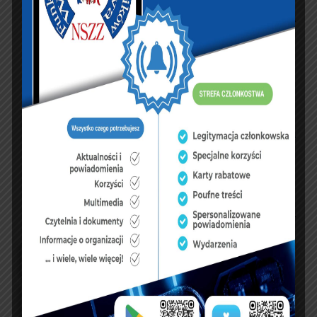
KSIĘGA GOŚCI:
Zobacz księgę
dopisz do księgi
NASZ FACEBOOK
UBEZPIECZENIA