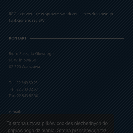
RPO interweniuje w sprawie świadczenia mieszkaniowego
funkcjonariuszy SW
KONTAKT
Biuro Zarządu Głównego
ul. Wiśniowa 50
02-520 Warszawa
Tel: 22 640 80 23
Tel: 22 640 82 67
Fax: 22 849 82 30
e-mail:
nszzfipw@nszzfipw.org.pl
Ta strona używa plików cookies niezbędnych do
poprawnego działania. Strona przechowuje też