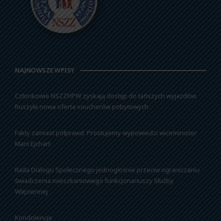
NAJNOWSZE WPISY
Członkowie NSZZFiPW zyskają dostęp do tańszych wyjazdów.
Ruszyła nowa oferta voucherów pobytowych
Fakty zamiast półprawd. Prostujemy wypowiedzi wiceminister
Marii Ejchart
Rada Dialogu Społecznego jednogłośnie przeciw ograniczaniu
świadczenia mieszkaniowego funkcjonariuszy Służby
Więziennej
Kondolencje