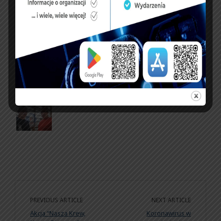
sdr
cof
PREVIOUS ARTICLE
NEXT ARTICLE
Akcja “Nasza Krew,
Koronawirus w