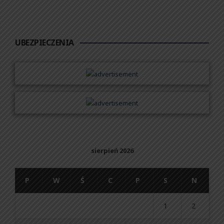
UBEZPIECZENIA
sierpień 2026
P
W
Ś
C
P
S
N
1
2