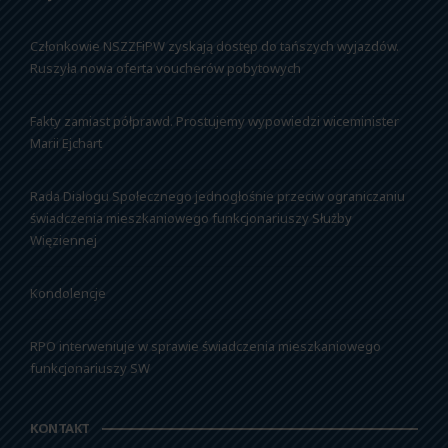
Członkowie NSZZFiPW zyskają dostęp do tańszych wyjazdów.
Ruszyła nowa oferta voucherów pobytowych
Fakty zamiast półprawd. Prostujemy wypowiedzi wiceminister
Marii Ejchart
Rada Dialogu Społecznego jednogłośnie przeciw ograniczaniu
świadczenia mieszkaniowego funkcjonariuszy Służby
Więziennej
Kondolencje
RPO interweniuje w sprawie świadczenia mieszkaniowego
funkcjonariuszy SW
KONTAKT