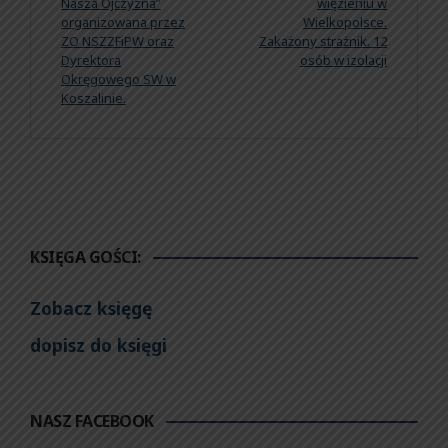
Nasza Ojczyzna”
więzieniu w
organizowana przez
Wielkopolsce.
ZO NSZZFiPW oraz
Zakażony strażnik. 12
Dyrektora
osób w izolacji
Okręgowego SW w
Koszalinie.
KSIĘGA GOŚCI:
Zobacz księgę
dopisz do księgi
NASZ FACEBOOK