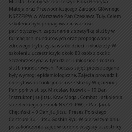
Miasta i Gminy Szczebrzeszyn Pana Henryka
Mateja oraz Przewodniczącego Zarządu Głównego
NSZZFiPW w Warszawie Pan Czesława Tuły. Celem
szkolenia było propagowanie wartości
patriotycznych, zapoznanie z specyfiką służby w
formacjach mundurowych oraz propagowanie
zdrowego trybu życia wśród dzieci i młodzieży. W
szkoleniu uczestniczyło około 80 osób z okolic
Szczebrzeszyna w tym dzieci i młodzież z rodzin
służb mundurowych. Podczas zajęć przestrzegane
były wymogi epidemiologiczne. Zajęcia prowadzili
emerytowani funkcjonariusze Służby Więziennej:
Pan ppłk w st. sp. Mirosław Kuświk – 10 Dan.
Instruktor Jiu-jitsu, Krav Maga , Combat i szkolenia
strzeleckiego (członek NSZZFiPW), ◦ Pan Jacek
Chęciński – 9 Dan Jiu Jitsu. Prezes Polskiego
Centrum Jiu – jitsu Goshin Ryu. W pierwszym dniu
po zakończeniu zajęć w terenie wszyscy uczestnicy