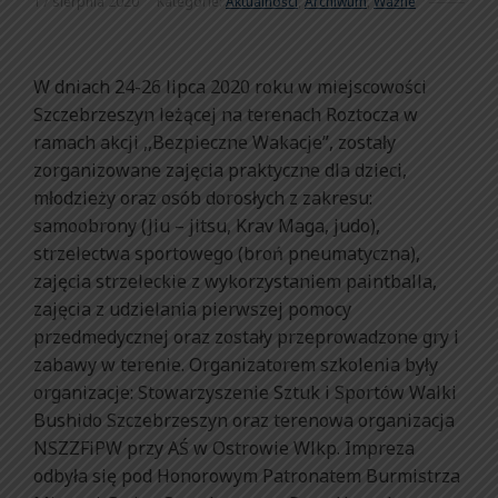
17 sierpnia 2020
Kategorie:
Aktualności
,
Archiwum
,
Ważne
W dniach 24-26 lipca 2020 roku w miejscowości
Szczebrzeszyn leżącej na terenach Roztocza w
ramach akcji ,,Bezpieczne Wakacje”, zostały
zorganizowane zajęcia praktyczne dla dzieci,
młodzieży oraz osób dorosłych z zakresu:
samoobrony (Jiu – jitsu, Krav Maga, judo),
strzelectwa sportowego (broń pneumatyczna),
zajęcia strzeleckie z wykorzystaniem paintballa,
zajęcia z udzielania pierwszej pomocy
przedmedycznej oraz zostały przeprowadzone gry i
zabawy w terenie. Organizatorem szkolenia były
organizacje: Stowarzyszenie Sztuk i Sportów Walki
Bushido Szczebrzeszyn oraz terenowa organizacja
NSZZFiPW przy AŚ w Ostrowie Wlkp. Impreza
odbyła się pod Honorowym Patronatem Burmistrza