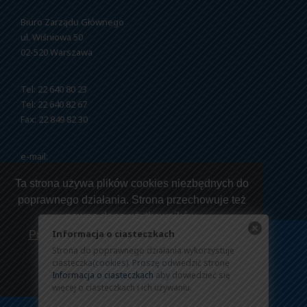
Biuro Zarządu Głównego
ul. Wiśniowa 50
02-520 Warszawa
Tel: 22 640 80 23
Tel: 22 640 82 67
Fax: 22 849 82 30
e-mail:
nszzfipw@nszzfipw.org.pl
Ta strona używa plików cookies niezbędnych do
poprawnego działania. Strona przechowuje też
pewne dane użytkowników.
Informacja o ciasteczkach
Przeczytaj jak korzystamy z twoich danych
Strona do poprawnego działania wykorzystuje
Copyright © 2026 NSZZ Funkcjonariuszy i Pracowników
ciasteczka(cookies). Proszę odwiedzić stronę
Rozumiem
Więziennictwa.
Informacja o ciasteczkach
aby dowiedzieć się
więcej o ciasteczkach i ich używaniu.