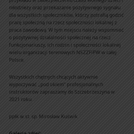
przykładu w zabezpieczeniu czasu wolnego dzieci i
młodzieży oraz przekazanie pozytywnego sygnału
dla wszystkich społeczników, którzy potrafią godzić
pracę społeczną na rzecz społeczności lokalnej z
praca zawodową. W tym miejscu należy wspomnieć
o pozytywnej działalności społecznej na rzecz
funkcjonariuszy, ich rodzin i społeczności lokalnej
wielu organizacji terenowych NSZZFiPW w całej
Polsce.
Wszystkich chętnych chcących aktywnie
wypoczywać ,,pod okiem’’ profesjonalnych
instruktorów zapraszamy do Szczebrzeszyna w
2021 roku.
ppłk w st. sp. Mirosław Kuświk
Galeria zdjęć: