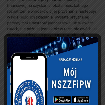
finansowej na uzyskanie lokalu mieszkalnego
rozpatrzenie wniosków o jej przyznanie następuje
w kolejności ich składania. Wypłata przyznanej
pomocy może nastąpić jednorazowo lub w dwóch
ratach, nie później jednak niż w terminie dwóch lat
od wydania decyzji o przyznaniu świadczenia.
Decyzja dyrektora więzienia w tej sprawie nie ma
charakteru administracyjnego, tylko postać
pisemnego oświadczenia. Nie ma więc ścisłego
terminu na jej wydanie.
Sędzia Bogusław Cudowski uzasadniający
orzeczenie Sądu Najwyższego, stwierdził także, że
brak środków czy powoływanie się na dyscyplinę
finansową nie może być powodem.
źródło :
http://serwisy.gazetaprawna.pl/praca-i-