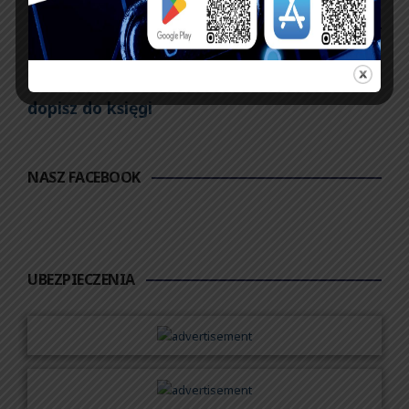
KSIĘGA GOŚCI:
Zobacz księgę
dopisz do księgi
NASZ FACEBOOK
UBEZPIECZENIA