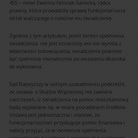
455 – mówi Ewelina Felisiak-Sanocka, radca
prawny, która prowadziła sprawę funkcjonariusza
od lat walczącego o należne mu świadczenie.
Zgodnie z tym artykułem, jeżeli termin spełnienia
świadczenia nie jest oznaczony ani nie wynika z
właściwości zobowiązania, świadczenie powinno
być spełnione niezwłocznie po wezwaniu dłużnika
do wykonania.
Sąd Najwyższy w ustnym uzasadnieniu podkreślił,
że ustawa o Służbie Więziennej nie zawiera
zastrzeżeń, iż świadczenia na pomoc mieszkaniową
będą wypłacane np. w miarę posiadanych środków.
Ustawa jest jednoznaczna i stanowi, że
funkcjonariuszowi przysługuje pomoc finansowa i
należy przyjąć, że w momencie spełnienia
warunków te świadczenia powinny być wypłacone.