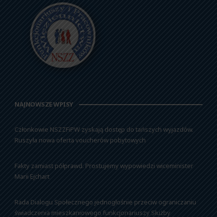
NAJNOWSZE WPISY
Członkowie NSZZFiPW zyskają dostęp do tańszych wyjazdów.
Ruszyła nowa oferta voucherów pobytowych
Fakty zamiast półprawd. Prostujemy wypowiedzi wiceminister
Marii Ejchart
Rada Dialogu Społecznego jednogłośnie przeciw ograniczaniu
świadczenia mieszkaniowego funkcjonariuszy Służby