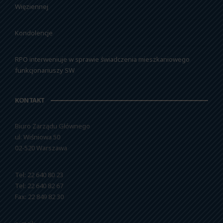
Więziennej
Kondolencje
RPO interweniuje w sprawie świadczenia mieszkaniowego
funkcjonariuszy SW
KONTAKT
Biuro Zarządu Głównego
ul. Wiśniowa 50
02-520 Warszawa
Tel: 22 640 80 23
Tel: 22 640 82 67
Fax: 22 849 82 30