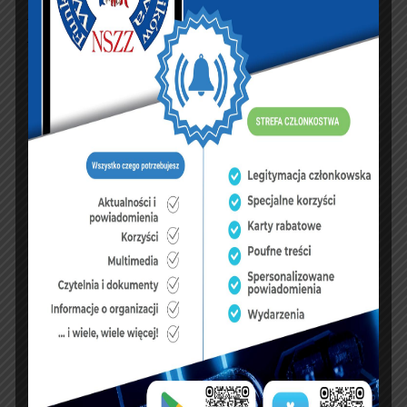
kariera/artykuly/725424,szybsza-wyplata-pomocy-
mieszkaniowej-dla-mundurowych.html
PREVIOUS ARTICLE
NEXT ARTICLE
X Mini maraton
100 % chorobowego
Pływacki o Wstęgę
tylko dla nielicznych.
Dyrektora
Generalnego Służby
Więziennej dla
Funkcjonariuszy i
Pracowników Służby
Więziennej oraz ich
rodzin