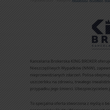
19 grudnia 2024
Kategorie:
Aktualności
,
Archiwum
,
Wa
Kancelaria Brokerska KING BROKER oferuj
Nieszczęśliwych Wypadków (NNW), zapewnia
nieprzewidzianych zdarzeń. Polisa obejmu
uszczerbku na zdrowiu, trwałego inwalidzt
przypadku jego śmierci. Ubezpieczycielem 
To specjalna oferta stworzona z myślą o be