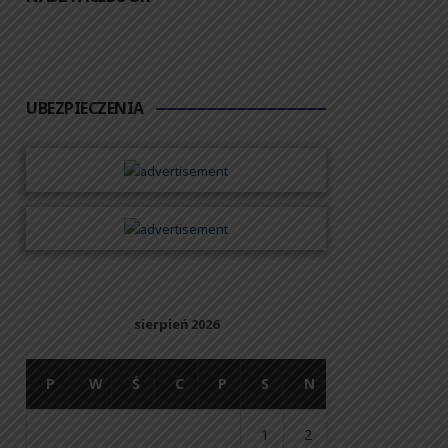
UBEZPIECZENIA
sierpień 2026
P
W
Ś
C
P
S
N
1
2