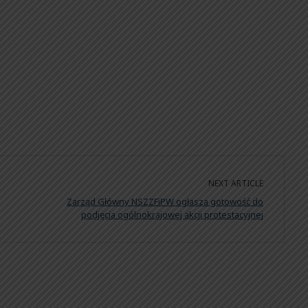
NEXT ARTICLE
Zarząd Główny NSZZFiPW ogłasza gotowość do
podjęcia ogólnokrajowej akcji protestacyjnej