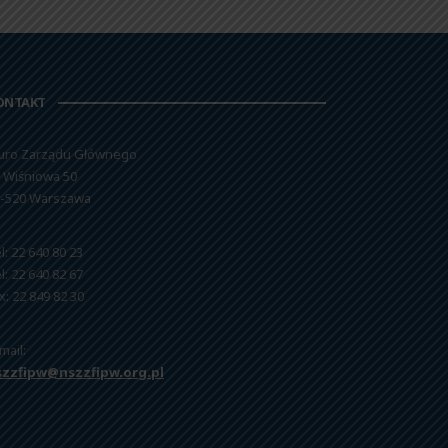
ONTAKT
uro Zarządu Głównego
. Wiśniowa 50
-520 Warszawa
l: 22 640 80 23
l: 22 640 82 67
x: 22 849 82 30
mail:
szzfipw@nszzfipw.org.pl