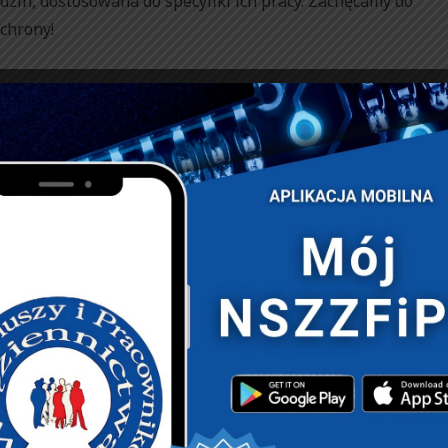
dzin, dostosowana do specyfiki ich pracy. Zachęcamy do
chrony!