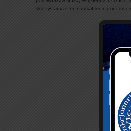
pracowników Służby Więziennej oraz ich ro
skorzystania z tego unikalnego programu o