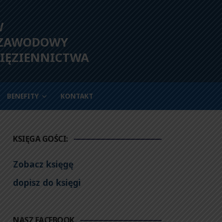
W
 ZAWODOWY
IĘZIENNICTWA
BENEFITY
KONTAKT
KSIĘGA GOŚCI:
Zobacz księgę
dopisz do księgi
NASZ FACEBOOK