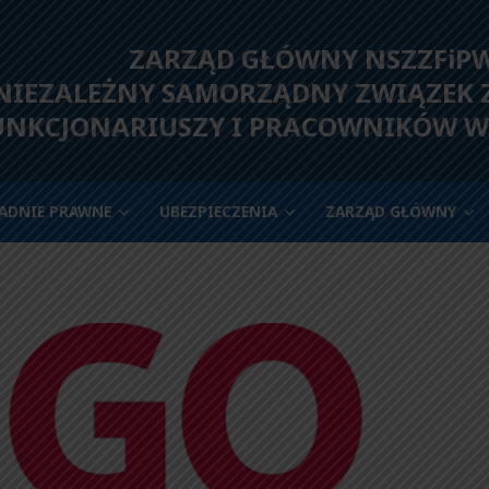
ZARZĄD GŁÓWNY NSZZFiP
IEZALEŻNY SAMORZĄDNY ZWIĄZEK
UNKCJONARIUSZY I PRACOWNIKÓW W
ADNIE PRAWNE
UBEZPIECZENIA
ZARZĄD GŁÓWNY