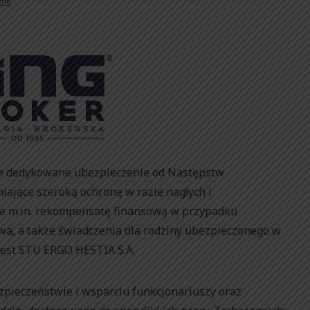
żne
e dedykowane ubezpieczenie od Następstw
jące szeroką ochronę w razie nagłych i
je m.in. rekompensatę finansową w przypadku
wa, a także świadczenia dla rodziny ubezpieczonego w
jest STU ERGO HESTIA S.A.
zpieczeństwie i wsparciu funkcjonariuszy oraz