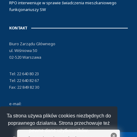
RPO interweniuje w sprawie świadczenia mieszkaniowego
funkcjonariuszy SW
KONTAKT
Biuro Zarządu Głównego
ul. Wiśniowa 50
02-520 Warszawa
Tel: 22 640 80 23
Tel: 22 640 82 67
Fax: 22 849 82 30
e-mail:
nszzfipw@nszzfipw.org.pl
Ta strona używa plików cookies niezbędnych do
poprawnego działania. Strona przechowuje też
pewne dane użytkowników.