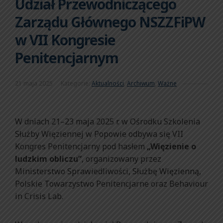
Udział Przewodniczącego
Zarządu Głównego NSZZFiPW
w VII Kongresie
Penitencjarnym
21 maja 2025
Kategorie:
Aktualności
,
Archiwum
,
Ważne
W dniach 21–23 maja 2025 r. w Ośrodku Szkolenia
Służby Więziennej w Popowie odbywa się VII
Kongres Penitencjarny pod hasłem
„Więzienie o
ludzkim obliczu”
, organizowany przez
Ministerstwo Sprawiedliwości, Służbę Więzienną,
Polskie Towarzystwo Penitencjarne oraz Behaviour
in Crisis Lab.