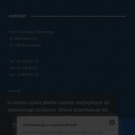
KONTAKT
Biuro Zarządu Głównego
ul. Wiśniowa 50
02-520 Warszawa
Tel: 22 640 80 23
Tel: 22 640 82 67
Fax: 22 849 82 30
e-mail:
nszzfipw@nszzfipw.org.pl
Ta strona używa plików cookies niezbędnych do
poprawnego działania. Strona przechowuje też
pewne dane użytkowników.
Informacja o ciasteczkach
Przeczytaj jak korzystamy z twoich danych
Strona do poprawnego działania wykorzystuje
Copyright © 2026 NSZZ Funkcjonariuszy i Pracowników