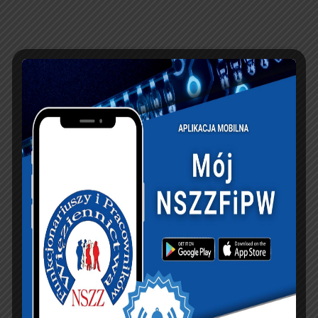
PREVIOUS ARTICLE
NEXT ARTICLE
Komunikat
Wspólne stanowisko
personalny
organizacji
związkowych
KSIĘGA GOŚCI:
Zobacz księgę
dopisz do księgi