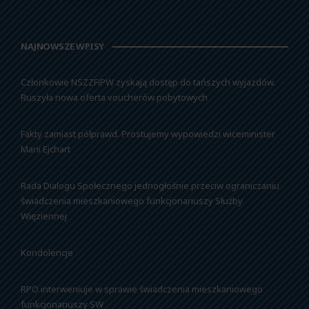
NAJNOWSZE WPISY
Członkowie NSZZFiPW zyskają dostęp do tańszych wyjazdów.
Ruszyła nowa oferta voucherów pobytowych
Fakty zamiast półprawd. Prostujemy wypowiedzi wiceminister
Marii Ejchart
Rada Dialogu Społecznego jednogłośnie przeciw ograniczaniu
świadczenia mieszkaniowego funkcjonariuszy Służby
Więziennej
Kondolencje
RPO interweniuje w sprawie świadczenia mieszkaniowego
funkcjonariuszy SW