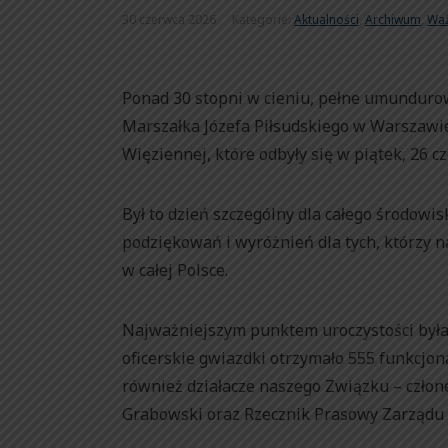
30 czerwca 2026
Kategorie:
Aktualności
,
Archiwum
,
Wa
Ponad 30 stopni w cieniu, pełne umundurow
Marszałka Józefa Piłsudskiego w Warszawi
Więziennej, które odbyły się w piątek, 26 c
Był to dzień szczególny dla całego środow
podziękowań i wyróżnień dla tych, którzy n
w całej Polsce.
Najważniejszym punktem uroczystości była 
oficerskie gwiazdki otrzymało 555 funkcjon
również działacze naszego Związku – czło
Grabowski oraz Rzecznik Prasowy Zarządu 