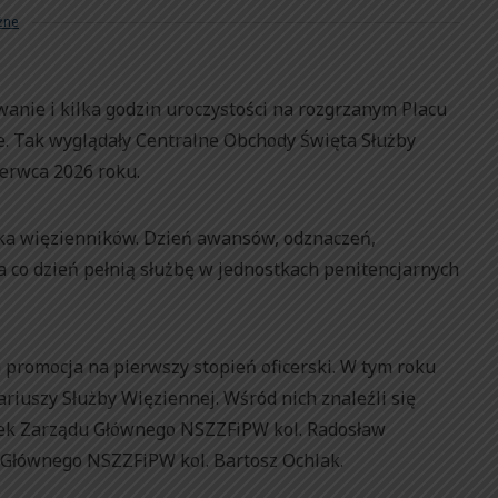
żne
anie i kilka godzin uroczystości na rozgrzanym Placu
e. Tak wyglądały Centralne Obchody Święta Służby
zerwca 2026 roku.
iska więzienników. Dzień awansów, odznaczeń,
a co dzień pełnią służbę w jednostkach penitencjarnych
promocja na pierwszy stopień oficerski. W tym roku
ariuszy Służby Więziennej. Wśród nich znaleźli się
nek Zarządu Głównego NSZZFiPW kol. Radosław
Głównego NSZZFiPW kol. Bartosz Ochlak.