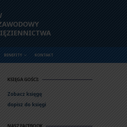
W
 ZAWODOWY
IĘZIENNICTWA
BENEFITY
KONTAKT
KSIĘGA GOŚCI:
Zobacz księgę
dopisz do księgi
NASZ FACEBOOK