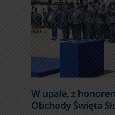
W upale, z honorem
Obchody Święta Sł