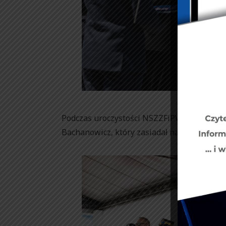
Podczas uroczystości NSZZFiPW reprezent
Bachanowicz, który zasiadał na trybunie h