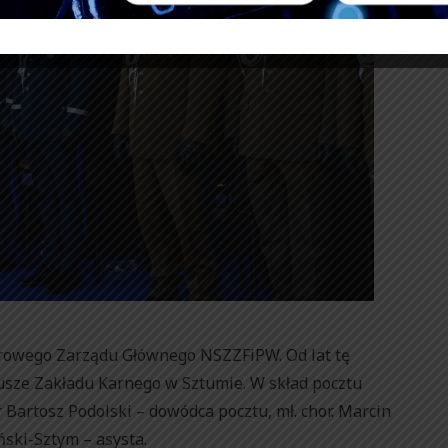
rowego Zarządu Głównego NSZZFiPW. Od lat tę
usze Zakładu Karnego w Sztumie. W skład pocztu
Bartosz Podolski – dowódca pocztu, mł. chor. Marcin
ski-Sztym – asysta.