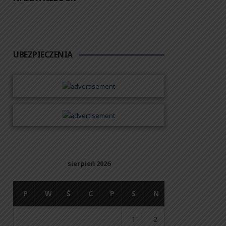
UBEZPIECZENIA
sierpień 2026
P
W
Ś
C
P
S
N
1
2