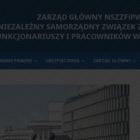
ZARZĄD GŁÓWNY NSZZFiP
IEZALEŻNY SAMORZĄDNY ZWIĄZEK
UNKCJONARIUSZY I PRACOWNIKÓW W
ADNIE PRAWNE
UBEZPIECZENIA
ZARZĄD GŁÓWNY