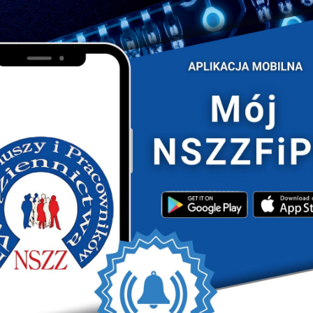
remonii wręczenia odznaczeń. Srebrną Odznaką „Za
ał chor. rez. Roman Wójcicki, członek Zespołu Pamięci
 Głównym NSZZFiPW. To docenienie wielu lat pracy na
pamięci o ludziach, którzy ją tworzyli.