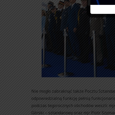
Nie mogło zabraknąć także Pocztu Sztanda
odpowiedzialną funkcję pełnią funkcjonari
podczas tegorocznych obchodów weszli: mjr 
Górski – sztandarowy oraz mjr Piotr Szymań