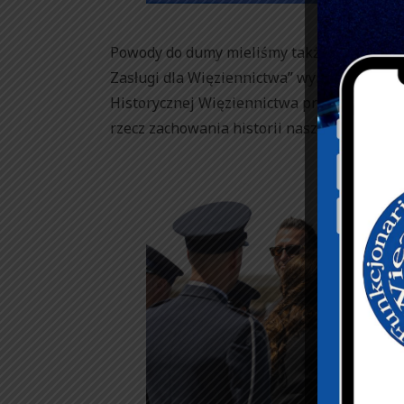
Powody do dumy mieliśmy także podczas ce
Zasługi dla Więziennictwa” wyróżniony zost
Historycznej Więziennictwa przy Zarządzie
rzecz zachowania historii naszej formacji i 