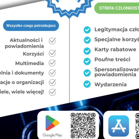
ował Przewodniczący Zarządu Głównego Kamil
onorowej.