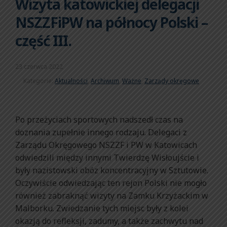
Wizyta katowickiej delegacji
NSZZFiPW na północy Polski –
część III.
23 czerwca 2022
Kategorie:
Aktualności
,
Archiwum
,
Ważne
,
Zarządy okręgowe
Po przeżyciach sportowych nadszedł czas na
doznania zupełnie innego rodzaju. Delegaci z
Zarządu Okręgowego NSZZF i PW w Katowicach
odwiedzili między innymi Twierdzę Wisłoujście i
były nazistowski obóz koncentracyjny w Sztutowie.
Oczywiście odwiedzając ten rejon Polski nie mogło
również zabraknąć wizyty na Zamku Krzyżackim w
Malborku. Zwiedzanie tych miejsc były z kolei
okazją do refleksji, zadumy, a także zachwytu nad