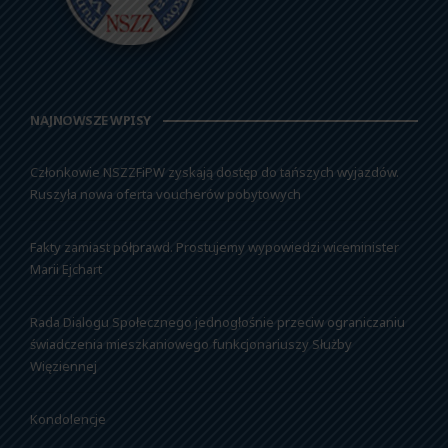
NAJNOWSZE WPISY
Członkowie NSZZFiPW zyskają dostęp do tańszych wyjazdów.
Ruszyła nowa oferta voucherów pobytowych
Fakty zamiast półprawd. Prostujemy wypowiedzi wiceminister
Marii Ejchart
Rada Dialogu Społecznego jednogłośnie przeciw ograniczaniu
świadczenia mieszkaniowego funkcjonariuszy Służby
Więziennej
Kondolencje