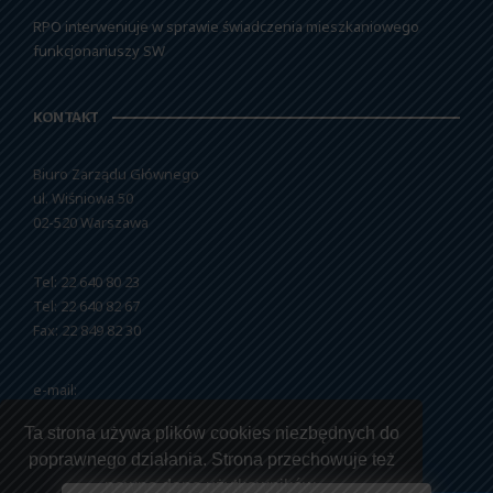
RPO interweniuje w sprawie świadczenia mieszkaniowego
funkcjonariuszy SW
KONTAKT
Biuro Zarządu Głównego
ul. Wiśniowa 50
02-520 Warszawa
Tel: 22 640 80 23
Tel: 22 640 82 67
Fax: 22 849 82 30
e-mail:
nszzfipw@nszzfipw.org.pl
Ta strona używa plików cookies niezbędnych do
poprawnego działania. Strona przechowuje też
pewne dane użytkowników.