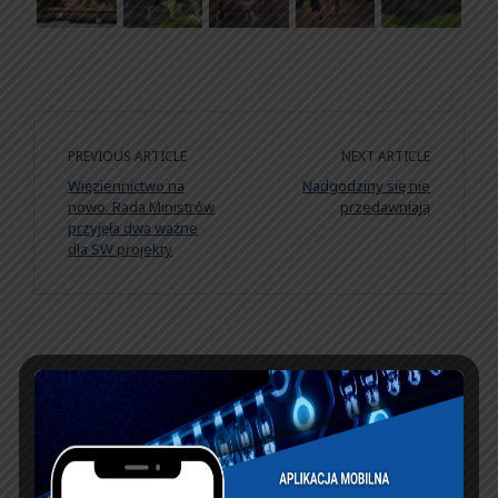
PREVIOUS ARTICLE
NEXT ARTICLE
Więziennictwo na
Nadgodziny się nie
nowo. Rada Ministrów
przedawniają
przyjęła dwa ważne
dla SW projekty
KSIĘGA GOŚCI:
Zobacz księgę