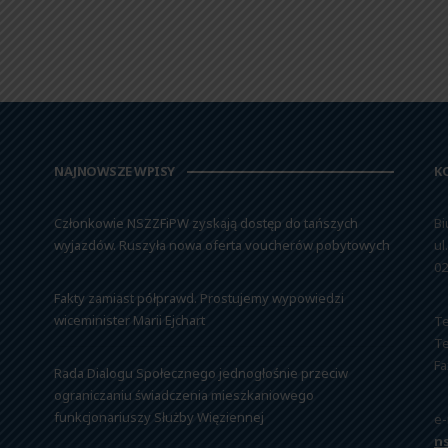
NAJNOWSZE WPISY
K
Członkowie NSZZFiPW zyskają dostęp do tańszych
Bi
wyjazdów. Ruszyła nowa oferta voucherów pobytowych
ul
02
Fakty zamiast półprawd. Prostujemy wypowiedzi
wiceminister Marii Ejchart
Te
Te
Fa
Rada Dialogu Społecznego jednogłośnie przeciw
ograniczaniu świadczenia mieszkaniowego
funkcjonariuszy Służby Więziennej
e-
n