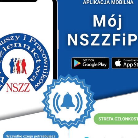
ogramów dedykowanych osobom pracującym w służbach
pierania i doceniania pracy osób zaangażowanych w
cowników Więziennictwa od lat angażuje się w
 i życia osób zatrudnionych w Służbie Więziennej.
uje się w te działania, umożliwiając członkom
ejów, które mają na celu wspieranie ich codziennej
IENIE SŁUŻBY DLA PAŃSTWA
o tym, aby jeszcze bardziej docenić kluczową rolę,
aju. W obliczu narastających wyzwań w dziedzinie
ne jest, aby funkcjonariusze odczuwali, że ich praca