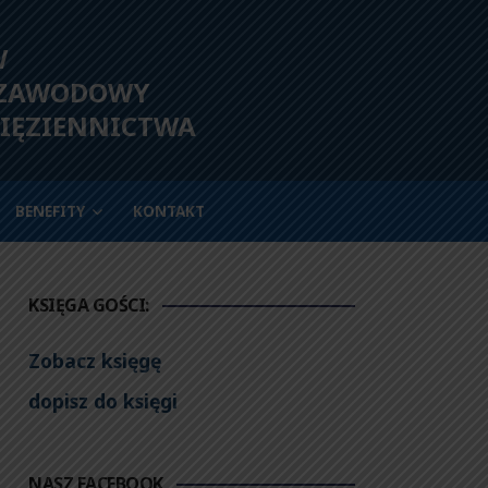
W
 ZAWODOWY
IĘZIENNICTWA
BENEFITY
KONTAKT
KSIĘGA GOŚCI:
Zobacz księgę
dopisz do księgi
NASZ FACEBOOK