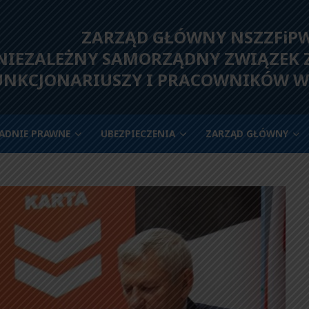
ZARZĄD GŁÓWNY NSZZFiP
IEZALEŻNY SAMORZĄDNY ZWIĄZEK
UNKCJONARIUSZY I PRACOWNIKÓW W
ADNIE PRAWNE
UBEZPIECZENIA
ZARZĄD GŁÓWNY