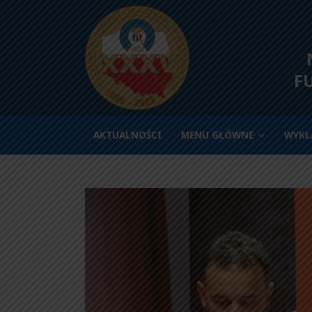
N
F
AKTUALNOŚCI
MENU GŁÓWNE
WYKŁ