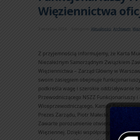
Więziennictwa ofic
3 września 2024
Kategorie:
Aktualności
,
Archiwum
,
Waż
Z przyjemnością informujemy, że Karta Mu
Niezależnym Samorządnym Związkiem Zaw
Więziennictwa – Zarząd Główny w Warszaw
swoim zasięgiem obejmuje funkcjonariuszy 
podkreśla wagę i szerokie oddziaływanie t
Przewodniczącego NSZZ Funkcjonariuszy i 
Wiceprzewodniczącego, Kamila Bachanowic
Prezes Zarządu, Piotr Małecki.
Zawarte porozumienie otwiera nowe możliw
Więziennej. Dzięki współpracy z Kartą Mu