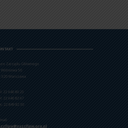
ONTAKT
uro Zarządu Głównego
. Wiśniowa 50
-520 Warszawa
l: 22 640 80 23
l: 22 640 82 67
x: 22 849 82 30
mail:
szzfipw@nszzfipw.org.pl