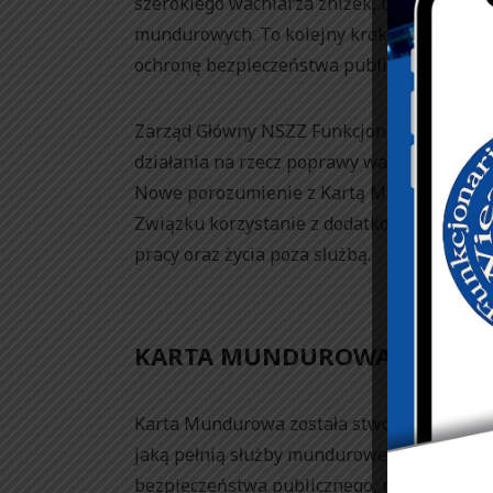
szerokiego wachlarza zniżek, usług i pr
mundurowych. To kolejny krok w stronę ws
ochronę bezpieczeństwa publicznego.
Zarząd Główny NSZZ Funkcjonariuszy i Pra
działania na rzecz poprawy warunków pracy
Nowe porozumienie z Kartą Mundurową wpis
Związku korzystanie z dodatkowych przywil
pracy oraz życia poza służbą.
KARTA MUNDUROWA – DOCEN
Karta Mundurowa została stworzona z myślą 
jaką pełnią służby mundurowe w naszym kr
bezpieczeństwa publicznego, niezwykle waż