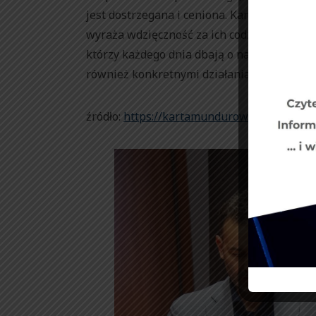
jest dostrzegana i ceniona. Karta Mundurow
wyraża wdzięczność za ich codzienny trud. T
którzy każdego dnia dbają o nasze bezpiecz
również konkretnymi działaniami.
źródło:
https://kartamundurowa.pl/n-aktual