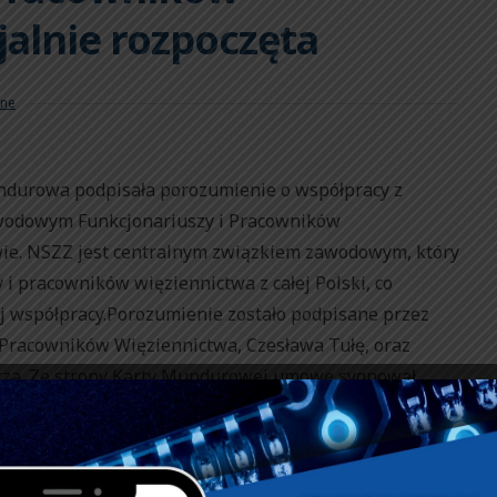
jalnie rozpoczęta
ne
ndurowa podpisała porozumienie o współpracy z
odowym Funkcjonariuszy i Pracowników
ie. NSZZ jest centralnym związkiem zawodowym, który
i pracowników więziennictwa z całej Polski, co
ej współpracy.Porozumienie zostało podpisane przez
Pracowników Więziennictwa, Czesława Tułę, oraz
za. Ze strony Karty Mundurowej umowę sygnował
ości dla funkcjonariuszy i pracowników Służby
ndurową, członkowie Związku będą mogli skorzystać z