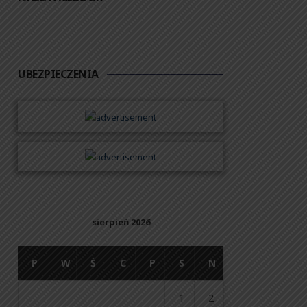
UBEZPIECZENIA
sierpień 2026
P
W
Ś
C
P
S
N
1
2