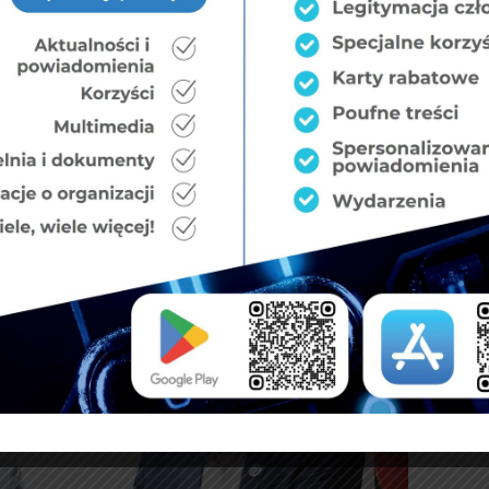
a, nie tylko zapewnia konkretne korzyści, ale również
o jasne przesłanie, że społeczeństwo stoi za tymi,
eństwo, wspierając ich nie tylko deklaracjami, ale
nosci-lista.qbpage?articleId=1943276