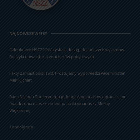
NAJNOWSZE WPISY
Członkowie NSZZFiPW zyskają dostęp do tańszych wyjazdów.
Ruszyła nowa oferta voucherów pobytowych
Fakty zamiast półprawd. Prostujemy wypowiedzi wiceminister
Marii Ejchart
Rada Dialogu Społecznego jednogłośnie przeciw ograniczaniu
świadczenia mieszkaniowego funkcjonariuszy Służby
Więziennej
Kondolencje