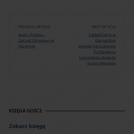
PREVIOUS ARTICLE
NEXT ARTICLE
Apel o Pomoc –
Zakład Karny w
Zarząd Okręgowy w
Stargardzie
Olsztynie
współorganizatorem
IV Maratonu
szosowego dookoła
jeziora Miedwie
KSIĘGA GOŚCI:
Zobacz księgę