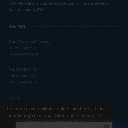
RPO interweniuje w sprawie świadczenia mieszkaniowego
funkcjonariuszy SW
KONTAKT
Biuro Zarządu Głównego
ul. Wiśniowa 50
02-520 Warszawa
Tel: 22 640 80 23
Tel: 22 640 82 67
Fax: 22 849 82 30
e-mail:
nszzfipw@nszzfipw.org.pl
Ta strona używa plików cookies niezbędnych do
poprawnego działania. Strona przechowuje też
pewne dane użytkowników.