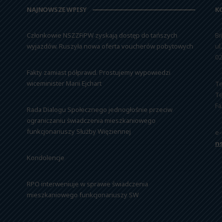
NAJNOWSZE WPISY
K
Członkowie NSZZFiPW zyskają dostęp do tańszych
Bi
wyjazdów. Ruszyła nowa oferta voucherów pobytowych
ul
02
Fakty zamiast półprawd. Prostujemy wypowiedzi
wiceminister Marii Ejchart
Te
Te
Fa
Rada Dialogu Społecznego jednogłośnie przeciw
ograniczaniu świadczenia mieszkaniowego
funkcjonariuszy Służby Więziennej
e-
n
Kondolencje
RPO interweniuje w sprawie świadczenia
mieszkaniowego funkcjonariuszy SW