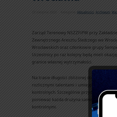
23 sierpnia 2023
Kategorie:
Aktualności
,
Archiwum
,
Wa
Zarząd Terenowy NSZZFiPW przy Zakładzie 
Zewnętrznego Aresztu Śledczego we Wrocła
Wrocławskich oraz członkowie grupy Semper 
Uczestnicy po raz kolejny będą mieli okazj
granice własnej wytrzymałości.
Na trasie długości zbliżonej do biegu mara
rozlicznymi talentami i umiejętnościami, 
kontrolnych. Szczególnie przydatna będzie
ponieważ każda drużyna samodzielnie wyz
kontrolnymi.