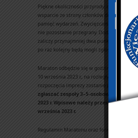
Piękne okoliczności przyrody, duch zdrowej
wsparcie ze strony członków drużyny spraw
pamięć wydarzeń. Zwycięzcami imprezy będą
nie pozostanie przegrany. Dodatkowo każdy 
zaliczy przynajmniej dwa punkty kontrolne
po raz kolejny będą mogli zgłosić swój udzi
Maraton odbędzie się w godzinach nocnych 
10 września 2023 r., na rozległym terenie 
rozpoczęcia imprezy zostanie podane w h
zgłaszać zespoły 3–5-osobowe. Zgłoszen
2023 r. Wpisowe należy przesłać przelew
września 2023 r.
Regulamin Maratonu oraz formularze zapis