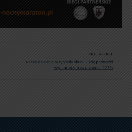
NEXT ARTICLE
Nasze działania przyniosły skutki. Będą podwyżki
wynagrodzeń na poziomie 12.3%