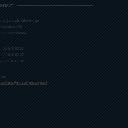
ONTAKT
uro Zarządu Głównego
. Wiśniowa 50
-520 Warszawa
l: 22 640 80 23
l: 22 640 82 67
x: 22 849 82 30
mail:
szzfipw@nszzfipw.org.pl