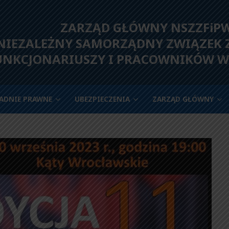
ZARZĄD GŁÓWNY NSZZFiP
IEZALEŻNY SAMORZĄDNY ZWIĄZEK
UNKCJONARIUSZY I PRACOWNIKÓW W
ADNIE PRAWNE
UBEZPIECZENIA
ZARZĄD GŁÓWNY