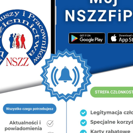
, sportowej rywalizacji, współdziałanie i wzajemne
i, że „RYŚ” będzie jednym z bardziej zapadających w
 wszyscy, którzy odważą się wziąć w niej udział – nikt
Uczestnik, który wystartuje w „biegu po łapę rysia” i
, weźmie udział w losowaniu nagród. W tym roku chętni
ał w trasie rowerowej.
(start imprezy zaplanowano na godzinę 19.00) z 9 na
wokół Kątów Wrocławskich (dokładne miejsce
armonogramie).
Do udziału w imprezie można
ia przyjmowane będą do godz. 23:59 dnia 1 września
em grupowym za całą drużynę najpóźniej do dnia 1
ów znajdują się na stronie
www.rys-nocnymaraton.pl
.