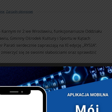
żne
,
Zarządy okręgowe
Karnym nr 2 we Wrocławiu, funkcjonariusze Oddziału
wiu, Gminny Ośrodek Kultury i Sportu w Kątach
Parati serdecznie zapraszają na XI edycję „RYSIA”.
ę zmierzyć się ze swoimi słabościami oraz sprawdzić
tońskiego Uczestnicy będą musieli wykazać się
które zostaną poddane próbie na ukrytych punktach
 biegłość w posługiwaniu się kompasem i mapą,
nacza sobie trasę pomiędzy poszczególnymi punktami