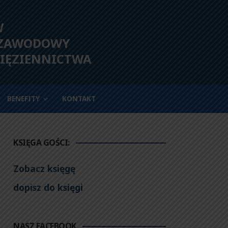
W
 ZAWODOWY
IĘZIENNICTWA
BENEFITY
KONTAKT
KSIĘGA GOŚCI:
Zobacz księgę
dopisz do księgi
NASZ FACEBOOK