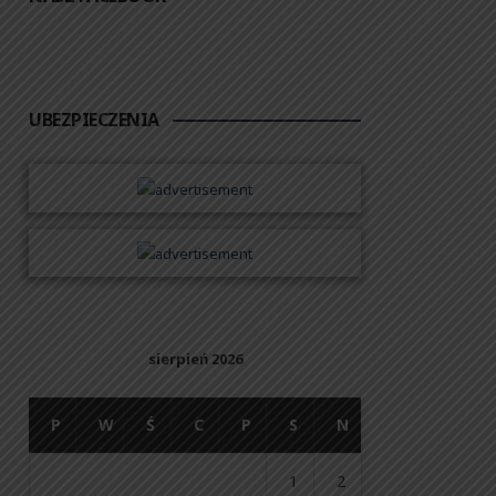
UBEZPIECZENIA
sierpień 2026
P
W
Ś
C
P
S
N
1
2