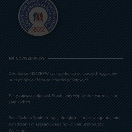
NAJNOWSZE WPISY
Członkowie NSZZFiPW zyskają dostęp do tańszych wyjazdów.
Ruszyła nowa oferta voucherów pobytowych
Fakty zamiast półprawd. Prostujemy wypowiedzi wiceminister
Marii Ejchart
Rada Dialogu Społecznego jednogłośnie przeciw ograniczaniu
świadczenia mieszkaniowego funkcjonariuszy Służby
Więziennej