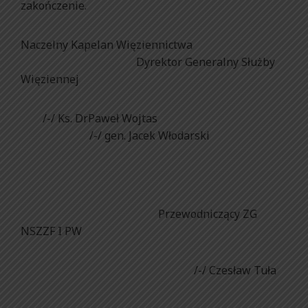
zakończenie.
Naczelny Kapelan Więziennictwa
Dyrektor Generalny Służby
Więziennej
/-/ Ks. Dr
Paweł
Wojtas
/-/
gen. Jacek Włodarski
Przewodniczący ZG
NSZZF I PW
/-/ Czesław Tuła