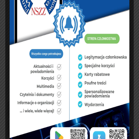
KSIĘGA GOŚCI:
Zobacz księgę
dopisz do księgi
NASZ FACEBOOK
UBEZPIECZENIA