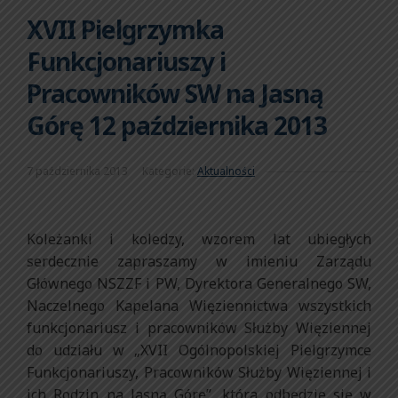
XVII Pielgrzymka
Funkcjonariuszy i
Pracowników SW na Jasną
Górę 12 października 2013
7 października 2013
Kategorie:
Aktualności
Koleżanki i koledzy, wzorem lat ubiegłych
serdecznie zapraszamy w imieniu Zarządu
Głównego NSZZF i PW, Dyrektora Generalnego SW,
Naczelnego Kapelana Więziennictwa wszystkich
funkcjonariusz i pracowników Służby Więziennej
do udziału w „XVII Ogólnopolskiej Pielgrzymce
Funkcjonariuszy, Pracowników Służby Więziennej i
ich Rodzin na Jasną Górę”, która odbędzie się w