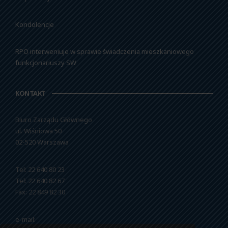
Kondolencje
RPO interweniuje w sprawie świadczenia mieszkaniowego
funkcjonariuszy SW
KONTAKT
Biuro Zarządu Głównego
ul. Wiśniowa 50
02-520 Warszawa
Tel: 22 640 80 23
Tel: 22 640 82 67
Fax: 22 849 82 30
e-mail: