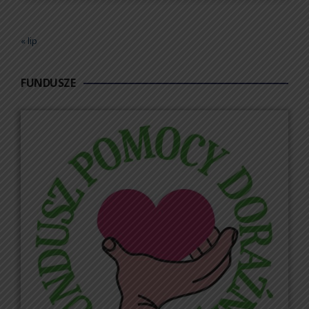
« lip
FUNDUSZE