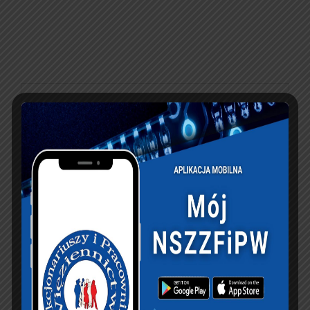
PREVIOUS ARTICLE
NEXT ARTICLE
Wniosek
V Mistrzostwa Służby
Wielkopolskiej i
Więziennej w
Lubuskiej Federacji
Marszobiegu
ZZSM do Komisji i
Terenowym – Sucha
Podkomisji Sejmowej
2013 rok
rozpatrujących
projekt ustawy o “L-4”