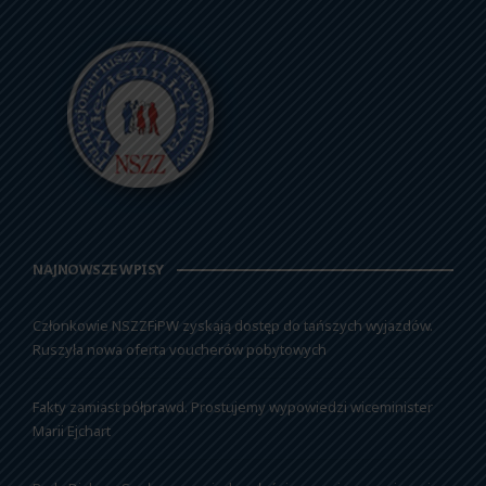
NAJNOWSZE WPISY
Członkowie NSZZFiPW zyskają dostęp do tańszych wyjazdów.
Ruszyła nowa oferta voucherów pobytowych
Fakty zamiast półprawd. Prostujemy wypowiedzi wiceminister
Marii Ejchart