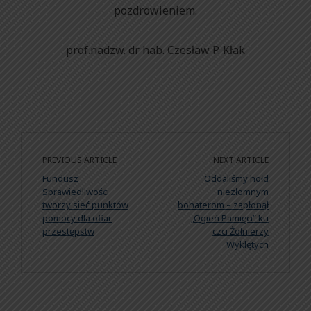
pozdrowieniem.
prof.nadzw. dr hab. Czesław P. Kłak
PREVIOUS ARTICLE
NEXT ARTICLE
Fundusz
Oddaliśmy hołd
Sprawiedliwości
niezłomnym
tworzy sieć punktów
bohaterom – zapłonął
pomocy dla ofiar
„Ogień Pamięci” ku
przestępstw
czci Żołnierzy
Wyklętych