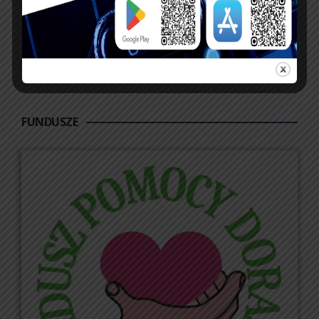
31
« lip
FUNDUSZE