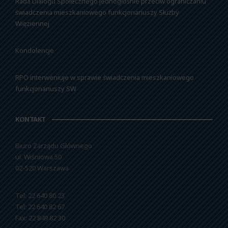
Rada Dialogu Społecznego jednogłośnie przeciw ograniczaniu
świadczenia mieszkaniowego funkcjonariuszy Służby
Więziennej
Kondolencje
RPO interweniuje w sprawie świadczenia mieszkaniowego
funkcjonariuszy SW
KONTAKT
Biuro Zarządu Głównego
ul. Wiśniowa 50
02-520 Warszawa
Tel: 22 640 80 23
Tel: 22 640 82 67
Fax: 22 849 82 30