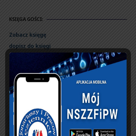
KSIĘGA GOŚCI:
Zobacz księgę
dopisz do księgi
NASZ FACEBOOK
UBEZPIECZENIA